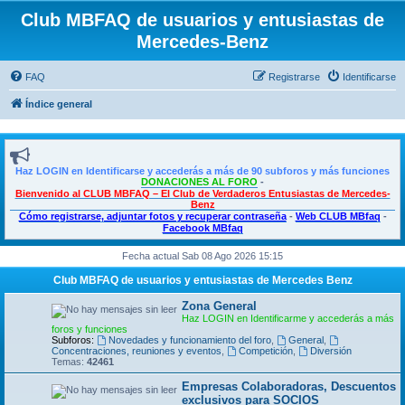
Club MBFAQ de usuarios y entusiastas de
Mercedes-Benz
FAQ
Registrarse
Identificarse
Índice general
Haz LOGIN en Identificarse y accederás a más de 90 subforos y más funciones
DONACIONES AL FORO
-
Bienvenido al CLUB MBFAQ – El Club de Verdaderos Entusiastas de Mercedes-
Benz
Cómo registrarse, adjuntar fotos y recuperar contraseña
-
Web CLUB MBfaq
-
Facebook MBfaq
Fecha actual Sab 08 Ago 2026 15:15
Club MBFAQ de usuarios y entusiastas de Mercedes Benz
Zona General
Haz LOGIN en Identificarme y accederás a más
foros y funciones
Subforos:
Novedades y funcionamiento del foro
,
General
,
Concentraciones, reuniones y eventos
,
Competición
,
Diversión
Temas:
42461
Empresas Colaboradoras, Descuentos
exclusivos para SOCIOS