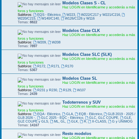
Modelos Clases S - CL
Haz LOGIN en Identificarme y accederás a más
foros y funciones
Subforos:
EQS - Eléctrico
,
W223
,
W222/C217 y W221/C216
,
W220/C215
,
W140/C140
,
W126/C126 y W116
Temas:
8822
Modelos Clase CLK
Haz LOGIN en Identificarme y accederás a más
foros y funciones
Subforos:
W209
,
W208
Temas:
7897
Modelos Clase SLC (SLK)
Haz LOGIN en Identificarme y accederás a más
foros y funciones
Subforos:
R172
,
R171
,
R170
Temas:
5367
Modelos Clase SL
Haz LOGIN en Identificarme y accederás a más
foros y funciones
Subforos:
R231 y R230
,
R129
,
W107
Temas:
2439
Todoterrenos y SUV
Haz LOGIN en Identificarme y accederás a más
foros y funciones
Subforos:
EQA - Eléctrico
,
GLA
,
EQB - Eléctrico
,
GLB 2019 - 2025 /
GLB 2026 -
,
GLC 2025 - EQC - Eléctrico
,
GLC, GLC COUPE
,
GLE,
GLE COUPE y GLS
,
ML, GL
,
GLK
,
R
,
X-CLASS
,
G y UNIMOG
Temas:
14167
Resto modelos
Haz LOGIN en Identificarme y accederás a más