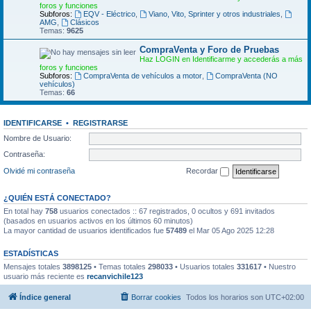
foros y funciones
Subforos:
EQV - Eléctrico
,
Viano, Vito, Sprinter y otros industriales
,
AMG
,
Clásicos
Temas:
9625
CompraVenta y Foro de Pruebas
Haz LOGIN en Identificarme y accederás a más
foros y funciones
Subforos:
CompraVenta de vehículos a motor
,
CompraVenta (NO
vehículos)
Temas:
66
IDENTIFICARSE
•
REGISTRARSE
Nombre de Usuario:
Contraseña:
Olvidé mi contraseña
Recordar
¿QUIÉN ESTÁ CONECTADO?
En total hay
758
usuarios conectados :: 67 registrados, 0 ocultos y 691 invitados
(basados en usuarios activos en los últimos 60 minutos)
La mayor cantidad de usuarios identificados fue
57489
el Mar 05 Ago 2025 12:28
ESTADÍSTICAS
Mensajes totales
3898125
• Temas totales
298033
• Usuarios totales
331617
• Nuestro
usuario más reciente es
recanvichile123
Índice general
Borrar cookies
Todos los horarios son
UTC+02:00