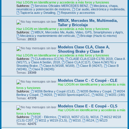
Haz LOGIN en Identificarme y accederás a más foros y funciones
Subforos:
Servicios Oficiales MERCEDES BENZ
,
Mecánica, chapa,
neumáticos y potenciación de motores
,
Car audio, electrónica y multimedia
,
Tapicería auto y Detailing
,
Repuestos y accesorios
MBUX, Mercedes Me, Multimedia,
Taller y Bricolaje
Haz LOGIN en Identificarme y accederás a más foros y funciones
Subforos:
MBUX, Mercedes Me, Audio, Video, GPS, Smartphones y App's
,
Mecánica y mantenimiento del vehículo
,
Bricolaje (Hazlo tú mismo)
Temas:
28313
Modelos Clase CLA, Clase A,
Shooting Brake y Clase B
Haz LOGIN en Identificarme y accederás a más foros y funciones
Subforos:
CLA eléctrico (C174)
,
CLASE CLA (C118-C178) 2019, Clase A
(W177), y Clase A Sedán, 2018
,
Clase CLA (C117), Clase A (W176) y
Shooting Brake
,
Clase A (W168, W169)
,
Clase B (W247)
,
Clase B
(W246)
,
Clase B (W245)
Temas:
19349
Modelos Clase C - C Coupé - CLE
Haz LOGIN en Identificarme y accederás a más
foros y funciones
Subforos:
W206 Berlina y Coupé (CLE)
,
W205 Berlina y Coupé
,
W204
Berlina y Coupé
,
W203
,
W203 Sportcoupé/CLC
,
W202
,
W201 (190)
Temas:
47379
Modelos Clase E - E Coupé - CLS
Haz LOGIN en Identificarme y accederás a más
foros y funciones
Subforos:
EQE - Eléctrico
,
W213, W257 (CLS), W214
,
W212 W218
(CLS) C207
,
W211 y W219 (CLS)
,
W210
,
W124
,
W123
Temas:
42475