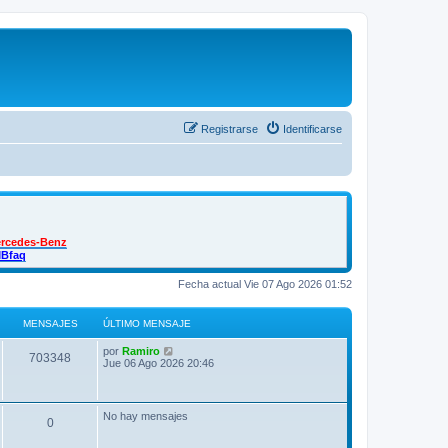
Registrarse
Identificarse
ercedes-Benz
MBfaq
Fecha actual Vie 07 Ago 2026 01:52
MENSAJES
ÚLTIMO MENSAJE
Ú
V
por
Ramiro
M
703348
l
e
Jue 06 Ago 2026 20:46
t
r
e
i
ú
m
l
n
o
t
No hay mensajes
M
0
m
i
s
e
m
n
o