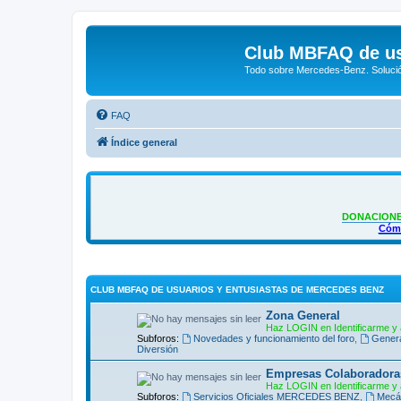
Club MBFAQ de us
Todo sobre Mercedes-Benz. Solució
FAQ
Índice general
DONACIONE
Cómo
CLUB MBFAQ DE USUARIOS Y ENTUSIASTAS DE MERCEDES BENZ
Zona General
Haz LOGIN en Identificarme y 
Subforos:
Novedades y funcionamiento del foro
,
Gener
Diversión
Empresas Colaboradora
Haz LOGIN en Identificarme y 
Subforos:
Servicios Oficiales MERCEDES BENZ
,
Mecán