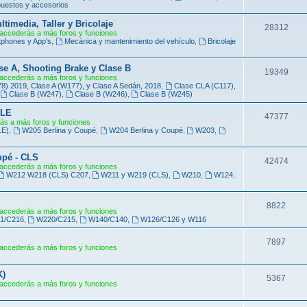
e
uestos y accesorios
s
m
imedia, Taller y Bricolaje
T
28312
accederás a más foros y funciones
a
phones y App's
,
Mecánica y mantenimiento del vehículo
,
Bricolaje
e
s
m
se A, Shooting Brake y Clase B
T
19349
accederás a más foros y funciones
a
 2019, Clase A (W177), y Clase A Sedán, 2018
,
Clase CLA (C117),
e
Clase B (W247)
,
Clase B (W246)
,
Clase B (W245)
s
m
CLE
T
47377
ás a más foros y funciones
a
LE)
,
W205 Berlina y Coupé
,
W204 Berlina y Coupé
,
W203
,
e
s
m
upé - CLS
T
42474
accederás a más foros y funciones
a
W212 W218 (CLS) C207
,
W211 y W219 (CLS)
,
W210
,
W124
,
e
s
m
T
8822
accederás a más foros y funciones
a
1/C216
,
W220/C215
,
W140/C140
,
W126/C126 y W116
e
s
m
T
7897
accederás a más foros y funciones
a
e
K)
s
m
T
5367
accederás a más foros y funciones
a
e