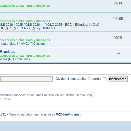
s
m
T
2439
accederás a más foros y funciones
a
e
s
m
T
14165
accederás a más foros y funciones
GLB 2019 - 2025 / GLB 2026 -
,
GLC 2025 - EQC - Eléctrico
,
GLC,
a
e
LK
,
R
,
X-CLASS
,
G y UNIMOG
s
m
T
9625
accederás a más foros y funciones
a
industriales
,
AMG
,
Clásicos
e
s
 Pruebas
m
T
65
accederás a más foros y funciones
enta (NO vehículos)
a
e
s
m
a
Olvidé mi contraseña
|
Recordar
s
invitados (basados en usuarios activos en los últimos 60 minutos)
25 12:28
1591
• Nuestro usuario más reciente es
W203enthusiast