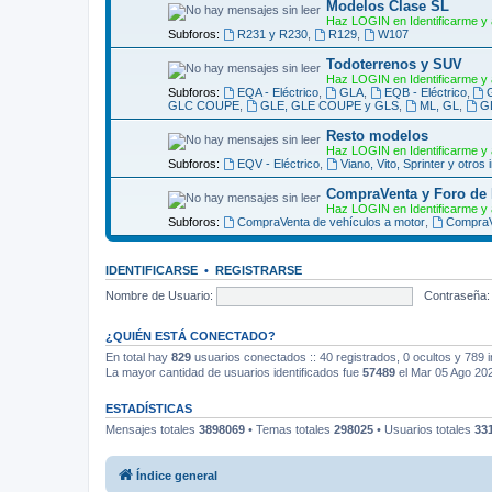
Modelos Clase SL
Haz LOGIN en Identificarme y 
Subforos:
R231 y R230
,
R129
,
W107
Todoterrenos y SUV
Haz LOGIN en Identificarme y 
Subforos:
EQA - Eléctrico
,
GLA
,
EQB - Eléctrico
,
GLC COUPE
,
GLE, GLE COUPE y GLS
,
ML, GL
,
G
Resto modelos
Haz LOGIN en Identificarme y 
Subforos:
EQV - Eléctrico
,
Viano, Vito, Sprinter y otros 
CompraVenta y Foro de
Haz LOGIN en Identificarme y 
Subforos:
CompraVenta de vehículos a motor
,
CompraV
IDENTIFICARSE
•
REGISTRARSE
Nombre de Usuario:
Contraseña:
¿QUIÉN ESTÁ CONECTADO?
En total hay
829
usuarios conectados :: 40 registrados, 0 ocultos y 789 
La mayor cantidad de usuarios identificados fue
57489
el Mar 05 Ago 20
ESTADÍSTICAS
Mensajes totales
3898069
• Temas totales
298025
• Usuarios totales
33
Índice general