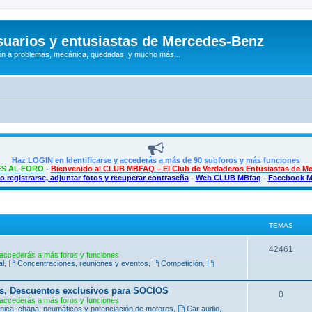
uarios y entusiastas de Mercedes-Benz
n a problemas, mecánica, quedadas, y mucho más...
Haz LOGIN en Identificarse y accederás a más de 90 subforos y más funciones
S AL FORO
-
Bienvenido al CLUB MBFAQ – El Club de Verdaderos Entusiastas de M
 registrarse, adjuntar fotos y recuperar contraseña
-
Web CLUB MBfaq
-
Facebook 
TEMAS
T
42461
accederás a más foros y funciones
al
,
Concentraciones, reuniones y eventos
,
Competición
,
e
m
s, Descuentos exclusivos para SOCIOS
T
0
accederás a más foros y funciones
a
ica, chapa, neumáticos y potenciación de motores
,
Car audio,