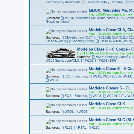
electrónica y multimedia
,
Tapicería auto y Detailing
,
Rep
MBUX, Mercedes Me, Mult
Haz LOGIN en Identificarme y 
Subforos:
MBUX, Mercedes Me, Audio, Video, GPS, Smart
(Hazlo tú mismo)
Modelos Clase CLA, Cla
Haz LOGIN en Identificarme y 
Subforos:
CLA eléctrico (C174)
,
CLASE CLA (C118-C178)
Clase A (W176) y Shooting Brake
,
Clase A (W168, W169)
,
Modelos Clase C - C Coupé - 
Haz LOGIN en Identificarme y acceder
Subforos:
W206 Berlina y Coupé (C
W203 Sportcoupé/CLC
,
W202
,
W201 (190)
Modelos Clase E - E Co
Haz LOGIN en Identificarme y 
Subforos:
EQE - Eléctrico
,
W213, W257 (CLS), W214
,
W123
Modelos Clases S - CL
Haz LOGIN en Identificarme y 
Subforos:
EQS - Eléctrico
,
W223
,
W222/C217 y W22
Modelos Clase CLK
Haz LOGIN en Identificarme y 
Subforos:
W209
,
W208
Modelos Clase SLC (SL
Haz LOGIN en Identificarme y 
Subforos:
R172
,
R171
,
R170