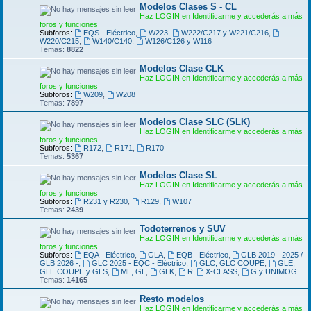
Modelos Clases S - CL
Haz LOGIN en Identificarme y accederás a más
foros y funciones
Subforos:
EQS - Eléctrico
,
W223
,
W222/C217 y W221/C216
,
W220/C215
,
W140/C140
,
W126/C126 y W116
Temas:
8822
Modelos Clase CLK
Haz LOGIN en Identificarme y accederás a más
foros y funciones
Subforos:
W209
,
W208
Temas:
7897
Modelos Clase SLC (SLK)
Haz LOGIN en Identificarme y accederás a más
foros y funciones
Subforos:
R172
,
R171
,
R170
Temas:
5367
Modelos Clase SL
Haz LOGIN en Identificarme y accederás a más
foros y funciones
Subforos:
R231 y R230
,
R129
,
W107
Temas:
2439
Todoterrenos y SUV
Haz LOGIN en Identificarme y accederás a más
foros y funciones
Subforos:
EQA - Eléctrico
,
GLA
,
EQB - Eléctrico
,
GLB 2019 - 2025 /
GLB 2026 -
,
GLC 2025 - EQC - Eléctrico
,
GLC, GLC COUPE
,
GLE,
GLE COUPE y GLS
,
ML, GL
,
GLK
,
R
,
X-CLASS
,
G y UNIMOG
Temas:
14165
Resto modelos
Haz LOGIN en Identificarme y accederás a más