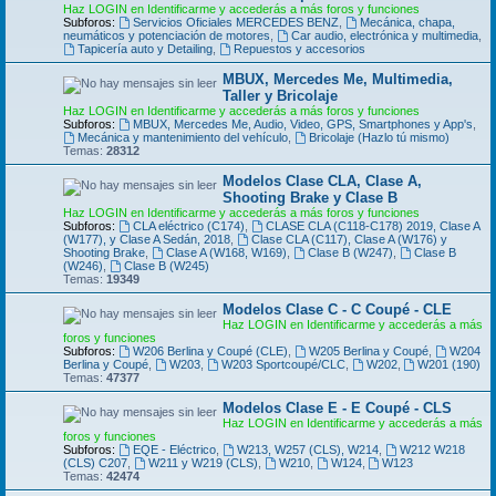
Haz LOGIN en Identificarme y accederás a más foros y funciones
Subforos:
Servicios Oficiales MERCEDES BENZ
,
Mecánica, chapa,
neumáticos y potenciación de motores
,
Car audio, electrónica y multimedia
,
Tapicería auto y Detailing
,
Repuestos y accesorios
MBUX, Mercedes Me, Multimedia,
Taller y Bricolaje
Haz LOGIN en Identificarme y accederás a más foros y funciones
Subforos:
MBUX, Mercedes Me, Audio, Video, GPS, Smartphones y App's
,
Mecánica y mantenimiento del vehículo
,
Bricolaje (Hazlo tú mismo)
Temas:
28312
Modelos Clase CLA, Clase A,
Shooting Brake y Clase B
Haz LOGIN en Identificarme y accederás a más foros y funciones
Subforos:
CLA eléctrico (C174)
,
CLASE CLA (C118-C178) 2019, Clase A
(W177), y Clase A Sedán, 2018
,
Clase CLA (C117), Clase A (W176) y
Shooting Brake
,
Clase A (W168, W169)
,
Clase B (W247)
,
Clase B
(W246)
,
Clase B (W245)
Temas:
19349
Modelos Clase C - C Coupé - CLE
Haz LOGIN en Identificarme y accederás a más
foros y funciones
Subforos:
W206 Berlina y Coupé (CLE)
,
W205 Berlina y Coupé
,
W204
Berlina y Coupé
,
W203
,
W203 Sportcoupé/CLC
,
W202
,
W201 (190)
Temas:
47377
Modelos Clase E - E Coupé - CLS
Haz LOGIN en Identificarme y accederás a más
foros y funciones
Subforos:
EQE - Eléctrico
,
W213, W257 (CLS), W214
,
W212 W218
(CLS) C207
,
W211 y W219 (CLS)
,
W210
,
W124
,
W123
Temas:
42474