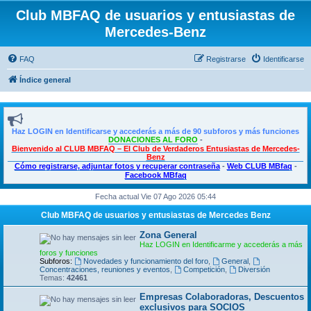
Club MBFAQ de usuarios y entusiastas de
Mercedes-Benz
FAQ
Registrarse
Identificarse
Índice general
Haz LOGIN en Identificarse y accederás a más de 90 subforos y más funciones
DONACIONES AL FORO
-
Bienvenido al CLUB MBFAQ – El Club de Verdaderos Entusiastas de Mercedes-
Benz
Cómo registrarse, adjuntar fotos y recuperar contraseña
-
Web CLUB MBfaq
-
Facebook MBfaq
Fecha actual Vie 07 Ago 2026 05:44
Club MBFAQ de usuarios y entusiastas de Mercedes Benz
Zona General
Haz LOGIN en Identificarme y accederás a más
foros y funciones
Subforos:
Novedades y funcionamiento del foro
,
General
,
Concentraciones, reuniones y eventos
,
Competición
,
Diversión
Temas:
42461
Empresas Colaboradoras, Descuentos
exclusivos para SOCIOS