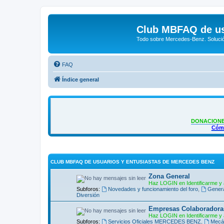
Club MBFAQ de us
Todo sobre Mercedes-Benz. Solució
FAQ
Índice general
DONACIONE
Cómo
CLUB MBFAQ DE USUARIOS Y ENTUSIASTAS DE MERCEDES BENZ
Zona General
Haz LOGIN en Identificarme y 
Subforos:
Novedades y funcionamiento del foro
,
Gener
Diversión
Empresas Colaboradora
Haz LOGIN en Identificarme y 
Subforos:
Servicios Oficiales MERCEDES BENZ
,
Mecán