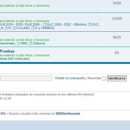
s
m
T
2439
accederás a más foros y funciones
a
e
s
m
T
14165
accederás a más foros y funciones
GLB 2019 - 2025 / GLB 2026 -
,
GLC 2025 - EQC - Eléctrico
,
GLC,
a
e
LK
,
R
,
X-CLASS
,
G y UNIMOG
s
m
T
9625
accederás a más foros y funciones
a
industriales
,
AMG
,
Clásicos
e
s
 Pruebas
m
T
65
accederás a más foros y funciones
enta (NO vehículos)
a
e
s
m
a
Olvidé mi contraseña
|
Recordar
s
8 invitados (basados en usuarios activos en los últimos 60 minutos)
25 12:28
1591
• Nuestro usuario más reciente es
W203enthusiast