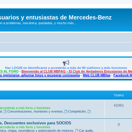
uarios y entusiastas de Mercedes-Benz
n a problemas, mecánica, quedadas, y mucho más...
Haz LOGIN en Identificarse y accederás a más de 90 subforos y más funciones
S AL FORO
-
Bienvenido al CLUB MBFAQ – El Club de Verdaderos Entusiastas de M
 registrarse, adjuntar fotos y recuperar contraseña
-
Web CLUB MBfaq
-
Facebook 
TEMAS
T
42461
accederás a más foros y funciones
al
,
Concentraciones, reuniones y eventos
,
Competición
,
e
m
s, Descuentos exclusivos para SOCIOS
T
0
accederás a más foros y funciones
a
ica, chapa, neumáticos y potenciación de motores
,
Car audio,