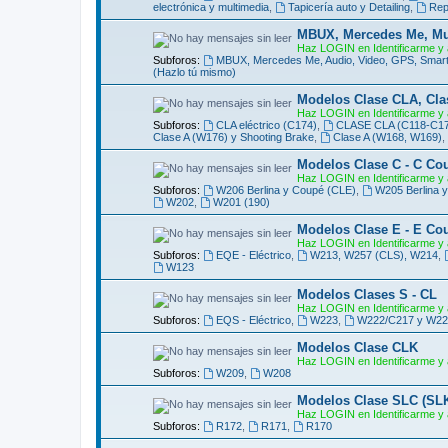
electrónica y multimedia
,
Tapicería auto y Detailing
,
Rep
MBUX, Mercedes Me, Mult
Haz LOGIN en Identificarme y 
Subforos:
MBUX, Mercedes Me, Audio, Video, GPS, Smart
(Hazlo tú mismo)
Modelos Clase CLA, Cla
Haz LOGIN en Identificarme y 
Subforos:
CLA eléctrico (C174)
,
CLASE CLA (C118-C178)
Clase A (W176) y Shooting Brake
,
Clase A (W168, W169)
,
Modelos Clase C - C Co
Haz LOGIN en Identificarme y 
Subforos:
W206 Berlina y Coupé (CLE)
,
W205 Berlina 
W202
,
W201 (190)
Modelos Clase E - E Co
Haz LOGIN en Identificarme y 
Subforos:
EQE - Eléctrico
,
W213, W257 (CLS), W214
,
W123
Modelos Clases S - CL
Haz LOGIN en Identificarme y 
Subforos:
EQS - Eléctrico
,
W223
,
W222/C217 y W22
Modelos Clase CLK
Haz LOGIN en Identificarme y 
Subforos:
W209
,
W208
Modelos Clase SLC (SL
Haz LOGIN en Identificarme y 
Subforos:
R172
,
R171
,
R170