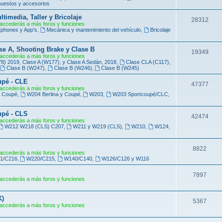
e
uestos y accesorios
s
m
imedia, Taller y Bricolaje
T
28312
accederás a más foros y funciones
a
phones y App's
,
Mecánica y mantenimiento del vehículo
,
Bricolaje
e
s
m
se A, Shooting Brake y Clase B
T
19349
accederás a más foros y funciones
a
 2019, Clase A (W177), y Clase A Sedán, 2018
,
Clase CLA (C117),
e
Clase B (W247)
,
Clase B (W246)
,
Clase B (W245)
s
m
upé - CLE
T
47377
accederás a más foros y funciones
a
y Coupé
,
W204 Berlina y Coupé
,
W203
,
W203 Sportcoupé/CLC
,
e
s
m
upé - CLS
T
42474
accederás a más foros y funciones
a
W212 W218 (CLS) C207
,
W211 y W219 (CLS)
,
W210
,
W124
,
e
s
m
T
8822
accederás a más foros y funciones
a
1/C216
,
W220/C215
,
W140/C140
,
W126/C126 y W116
e
s
m
T
7897
accederás a más foros y funciones
a
e
K)
s
m
T
5367
accederás a más foros y funciones
a
e