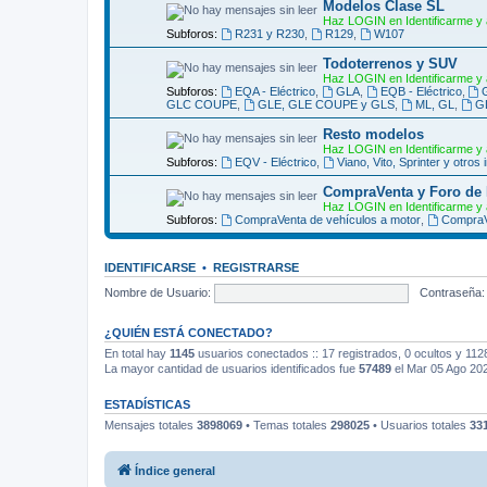
Modelos Clase SL
Haz LOGIN en Identificarme y 
Subforos:
R231 y R230
,
R129
,
W107
Todoterrenos y SUV
Haz LOGIN en Identificarme y 
Subforos:
EQA - Eléctrico
,
GLA
,
EQB - Eléctrico
,
GLC COUPE
,
GLE, GLE COUPE y GLS
,
ML, GL
,
G
Resto modelos
Haz LOGIN en Identificarme y 
Subforos:
EQV - Eléctrico
,
Viano, Vito, Sprinter y otros 
CompraVenta y Foro de
Haz LOGIN en Identificarme y 
Subforos:
CompraVenta de vehículos a motor
,
CompraV
IDENTIFICARSE
•
REGISTRARSE
Nombre de Usuario:
Contraseña:
¿QUIÉN ESTÁ CONECTADO?
En total hay
1145
usuarios conectados :: 17 registrados, 0 ocultos y 112
La mayor cantidad de usuarios identificados fue
57489
el Mar 05 Ago 20
ESTADÍSTICAS
Mensajes totales
3898069
• Temas totales
298025
• Usuarios totales
33
Índice general