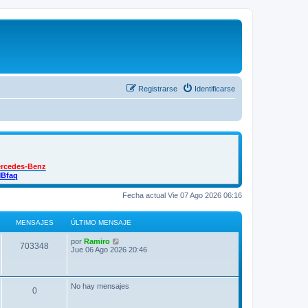
Registrarse
Identificarse
ercedes-Benz
MBfaq
Fecha actual Vie 07 Ago 2026 06:16
MENSAJES
ÚLTIMO MENSAJE
Ú
V
por
Ramiro
M
703348
l
e
Jue 06 Ago 2026 20:46
t
r
e
i
ú
m
l
n
o
t
No hay mensajes
M
0
m
i
s
e
m
n
o