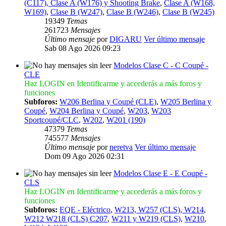
(C117), Clase A (W176) y Shooting Brake
,
Clase A (W168,
W169)
,
Clase B (W247)
,
Clase B (W246)
,
Clase B (W245)
19349
Temas
261723
Mensajes
Último mensaje
por
DIGARU
Ver último mensaje
Sab 08 Ago 2026 09:23
Modelos Clase C - C Coupé -
CLE
Haz LOGIN en Identificarme y accederás a más foros y
funciones
Subforos:
W206 Berlina y Coupé (CLE)
,
W205 Berlina y
Coupé
,
W204 Berlina y Coupé
,
W203
,
W203
Sportcoupé/CLC
,
W202
,
W201 (190)
47379
Temas
745577
Mensajes
Último mensaje
por
neretva
Ver último mensaje
Dom 09 Ago 2026 02:31
Modelos Clase E - E Coupé -
CLS
Haz LOGIN en Identificarme y accederás a más foros y
funciones
Subforos:
EQE - Eléctrico
,
W213, W257 (CLS), W214
,
W212 W218 (CLS) C207
,
W211 y W219 (CLS)
,
W210
,