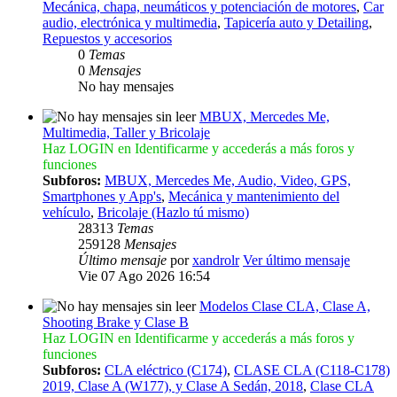
Mecánica, chapa, neumáticos y potenciación de motores
,
Car
audio, electrónica y multimedia
,
Tapicería auto y Detailing
,
Repuestos y accesorios
0
Temas
0
Mensajes
No hay mensajes
MBUX, Mercedes Me,
Multimedia, Taller y Bricolaje
Haz LOGIN en Identificarme y accederás a más foros y
funciones
Subforos:
MBUX, Mercedes Me, Audio, Video, GPS,
Smartphones y App's
,
Mecánica y mantenimiento del
vehículo
,
Bricolaje (Hazlo tú mismo)
28313
Temas
259128
Mensajes
Último mensaje
por
xandrolr
Ver último mensaje
Vie 07 Ago 2026 16:54
Modelos Clase CLA, Clase A,
Shooting Brake y Clase B
Haz LOGIN en Identificarme y accederás a más foros y
funciones
Subforos:
CLA eléctrico (C174)
,
CLASE CLA (C118-C178)
2019, Clase A (W177), y Clase A Sedán, 2018
,
Clase CLA