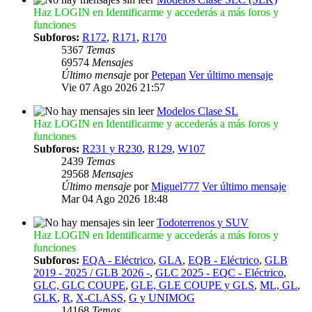
Haz LOGIN en Identificarme y accederás a más foros y
funciones
Subforos:
R172
,
R171
,
R170
5367
Temas
69574
Mensajes
Último mensaje
por
Petepan
Ver último mensaje
Vie 07 Ago 2026 21:57
Modelos Clase SL
Haz LOGIN en Identificarme y accederás a más foros y
funciones
Subforos:
R231 y R230
,
R129
,
W107
2439
Temas
29568
Mensajes
Último mensaje
por
Miguel777
Ver último mensaje
Mar 04 Ago 2026 18:48
Todoterrenos y SUV
Haz LOGIN en Identificarme y accederás a más foros y
funciones
Subforos:
EQA - Eléctrico
,
GLA
,
EQB - Eléctrico
,
GLB
2019 - 2025 / GLB 2026 -
,
GLC 2025 - EQC - Eléctrico
,
GLC, GLC COUPE
,
GLE, GLE COUPE y GLS
,
ML, GL
,
GLK
,
R
,
X-CLASS
,
G y UNIMOG
14168
Temas