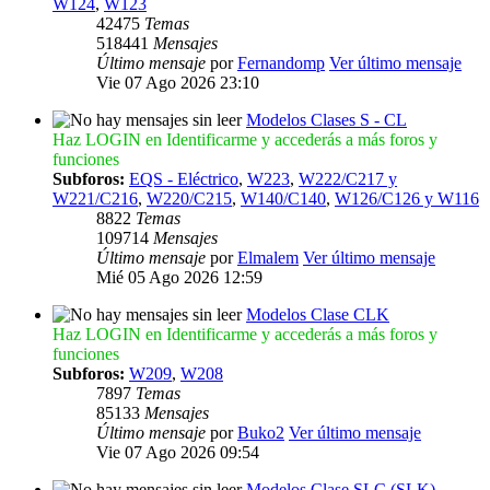
W124
,
W123
42475
Temas
518441
Mensajes
Último mensaje
por
Fernandomp
Ver último mensaje
Vie 07 Ago 2026 23:10
Modelos Clases S - CL
Haz LOGIN en Identificarme y accederás a más foros y
funciones
Subforos:
EQS - Eléctrico
,
W223
,
W222/C217 y
W221/C216
,
W220/C215
,
W140/C140
,
W126/C126 y W116
8822
Temas
109714
Mensajes
Último mensaje
por
Elmalem
Ver último mensaje
Mié 05 Ago 2026 12:59
Modelos Clase CLK
Haz LOGIN en Identificarme y accederás a más foros y
funciones
Subforos:
W209
,
W208
7897
Temas
85133
Mensajes
Último mensaje
por
Buko2
Ver último mensaje
Vie 07 Ago 2026 09:54
Modelos Clase SLC (SLK)