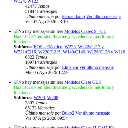
W124
,
W123
42475
Temas
518441
Mensajes
Último mensaje
por
Fernandomp
Ver último mensaje
Vie 07 Ago 2026 23:10
Modelos Clases S - CL
Haz LOGIN en Identificarme y accederás a más foros y
funciones
Subforos:
EQS - Eléctrico
,
W223
,
W222/C217 y
W221/C216
,
W220/C215
,
W140/C140
,
W126/C126 y W116
8822
Temas
109714
Mensajes
Último mensaje
por
Elmalem
Ver último mensaje
Mié 05 Ago 2026 12:59
Modelos Clase CLK
Haz LOGIN en Identificarme y accederás a más foros y
funciones
Subforos:
W209
,
W208
7897
Temas
85133
Mensajes
Último mensaje
por
Buko2
Ver último mensaje
Vie 07 Ago 2026 09:54
Modelos Clase SLC (SLK)