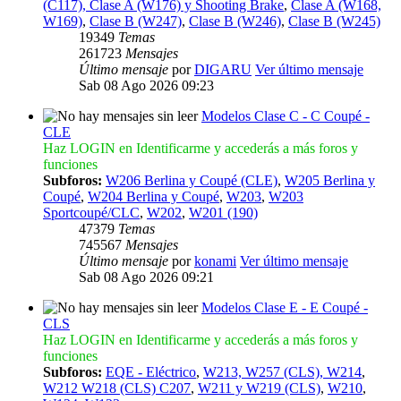
(C117), Clase A (W176) y Shooting Brake
,
Clase A (W168,
W169)
,
Clase B (W247)
,
Clase B (W246)
,
Clase B (W245)
19349
Temas
261723
Mensajes
Último mensaje
por
DIGARU
Ver último mensaje
Sab 08 Ago 2026 09:23
Modelos Clase C - C Coupé -
CLE
Haz LOGIN en Identificarme y accederás a más foros y
funciones
Subforos:
W206 Berlina y Coupé (CLE)
,
W205 Berlina y
Coupé
,
W204 Berlina y Coupé
,
W203
,
W203
Sportcoupé/CLC
,
W202
,
W201 (190)
47379
Temas
745567
Mensajes
Último mensaje
por
konami
Ver último mensaje
Sab 08 Ago 2026 09:21
Modelos Clase E - E Coupé -
CLS
Haz LOGIN en Identificarme y accederás a más foros y
funciones
Subforos:
EQE - Eléctrico
,
W213, W257 (CLS), W214
,
W212 W218 (CLS) C207
,
W211 y W219 (CLS)
,
W210
,