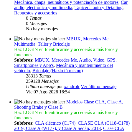
Mecánica, chapa, neumáticos y potenciación de motores
,
Car
audio, electrónica y multimedia
,
Tapicería auto y Detailing
,
Repuestos y accesorios
0
Temas
0
Mensajes
No hay mensajes
MBUX, Mercedes Me,
Multimedia, Taller y Bricolaje
Haz LOGIN en Identificarme y accederás a más foros y
funciones
Subforos:
MBUX, Mercedes Me, Audio, Video, GPS,
Smartphones y App's
,
Mecánica y mantenimiento del
vehículo
,
Bricolaje (Hazlo tú mismo)
28313
Temas
259128
Mensajes
Último mensaje
por
xandrolr
Ver último mensaje
Vie 07 Ago 2026 16:54
Modelos Clase CLA, Clase A,
Shooting Brake y Clase B
Haz LOGIN en Identificarme y accederás a más foros y
funciones
Subforos:
CLA eléctrico (C174)
,
CLASE CLA (C118-C178)
2019, Clase A (W177), y Clase A Sedán, 2018
,
Clase CLA