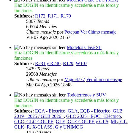
Haz LOGIN en Identificarme y accederás a más foros y
funciones
Subforos:
R172
,
R171
,
R170
5367
Temas
69574
Mensajes
Último mensaje
por
Petepan
Ver último mensaje
Vie 07 Ago 2026 21:57
Modelos Clase SL
Haz LOGIN en Identificarme y accederás a más foros y
funciones
Subforos:
R231 y R230
,
R129
,
W107
2439
Temas
29568
Mensajes
Último mensaje
por
Miguel777
Ver último mensaje
Mar 04 Ago 2026 18:48
Todoterrenos y SUV
Haz LOGIN en Identificarme y accederás a más foros y
funciones
Subforos:
EQA - Eléctrico
,
GLA
,
EQB - Eléctrico
,
GLB
2019 - 2025 / GLB 2026 -
,
GLC 2025 - EQC - Eléctrico
,
GLC, GLC COUPE
,
GLE, GLE COUPE y GLS
,
ML, GL
,
GLK
,
R
,
X-CLASS
,
G y UNIMOG
14167
Temas