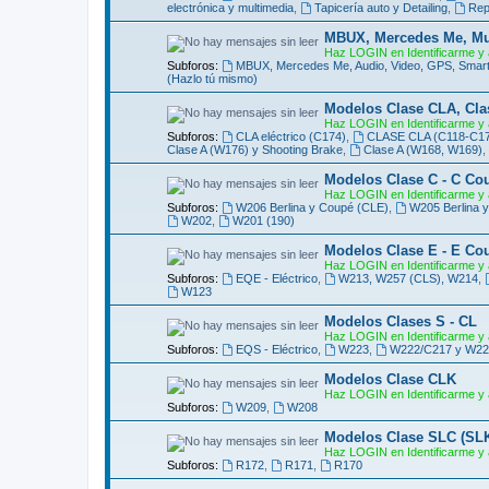
electrónica y multimedia
,
Tapicería auto y Detailing
,
Rep
MBUX, Mercedes Me, Mult
Haz LOGIN en Identificarme y 
Subforos:
MBUX, Mercedes Me, Audio, Video, GPS, Smart
(Hazlo tú mismo)
Modelos Clase CLA, Cla
Haz LOGIN en Identificarme y 
Subforos:
CLA eléctrico (C174)
,
CLASE CLA (C118-C178)
Clase A (W176) y Shooting Brake
,
Clase A (W168, W169)
,
Modelos Clase C - C Co
Haz LOGIN en Identificarme y 
Subforos:
W206 Berlina y Coupé (CLE)
,
W205 Berlina 
W202
,
W201 (190)
Modelos Clase E - E Co
Haz LOGIN en Identificarme y 
Subforos:
EQE - Eléctrico
,
W213, W257 (CLS), W214
,
W123
Modelos Clases S - CL
Haz LOGIN en Identificarme y 
Subforos:
EQS - Eléctrico
,
W223
,
W222/C217 y W22
Modelos Clase CLK
Haz LOGIN en Identificarme y 
Subforos:
W209
,
W208
Modelos Clase SLC (SL
Haz LOGIN en Identificarme y 
Subforos:
R172
,
R171
,
R170