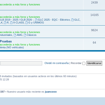
s
m
T
2439
accederás a más foros y funciones
a
e
s
m
T
14165
accederás a más foros y funciones
GLB 2019 - 2025 / GLB 2026 -
,
GLC 2025 - EQC - Eléctrico
,
GLC,
a
e
LK
,
R
,
X-CLASS
,
G y UNIMOG
s
m
T
9624
accederás a más foros y funciones
a
industriales
,
AMG
,
Clásicos
e
s
 Pruebas
m
T
64
accederás a más foros y funciones
enta (NO vehículos)
a
e
s
m
a
Olvidé mi contraseña
|
Recordar
s
5 invitados (basados en usuarios activos en los últimos 60 minutos)
25 12:28
1587
• Nuestro usuario más reciente es
juancooo