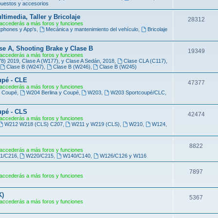
e
uestos y accesorios
s
m
imedia, Taller y Bricolaje
T
28312
accederás a más foros y funciones
a
phones y App's
,
Mecánica y mantenimiento del vehículo
,
Bricolaje
e
s
m
se A, Shooting Brake y Clase B
T
19349
accederás a más foros y funciones
a
 2019, Clase A (W177), y Clase A Sedán, 2018
,
Clase CLA (C117),
e
Clase B (W247)
,
Clase B (W246)
,
Clase B (W245)
s
m
upé - CLE
T
47377
accederás a más foros y funciones
a
y Coupé
,
W204 Berlina y Coupé
,
W203
,
W203 Sportcoupé/CLC
,
e
s
m
upé - CLS
T
42474
accederás a más foros y funciones
a
W212 W218 (CLS) C207
,
W211 y W219 (CLS)
,
W210
,
W124
,
e
s
m
T
8822
accederás a más foros y funciones
a
1/C216
,
W220/C215
,
W140/C140
,
W126/C126 y W116
e
s
m
T
7897
accederás a más foros y funciones
a
e
K)
s
m
T
5367
accederás a más foros y funciones
a
e