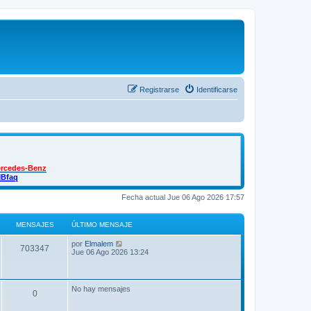
Registrarse
Identificarse
ercedes-Benz
MBfaq
Fecha actual Jue 06 Ago 2026 17:57
MENSAJES
ÚLTIMO MENSAJE
Ú
V
por
Elmalem
M
703347
l
e
Jue 06 Ago 2026 13:24
t
r
e
i
ú
m
l
n
o
t
No hay mensajes
M
0
m
i
s
e
m
n
o