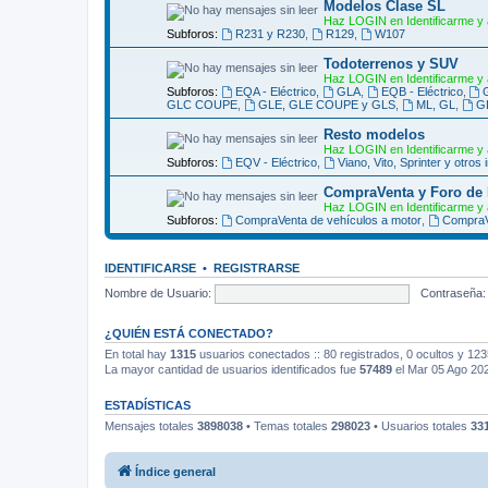
Modelos Clase SL
Haz LOGIN en Identificarme y 
Subforos:
R231 y R230
,
R129
,
W107
Todoterrenos y SUV
Haz LOGIN en Identificarme y 
Subforos:
EQA - Eléctrico
,
GLA
,
EQB - Eléctrico
,
GLC COUPE
,
GLE, GLE COUPE y GLS
,
ML, GL
,
G
Resto modelos
Haz LOGIN en Identificarme y 
Subforos:
EQV - Eléctrico
,
Viano, Vito, Sprinter y otros 
CompraVenta y Foro de
Haz LOGIN en Identificarme y 
Subforos:
CompraVenta de vehículos a motor
,
CompraV
IDENTIFICARSE
•
REGISTRARSE
Nombre de Usuario:
Contraseña:
¿QUIÉN ESTÁ CONECTADO?
En total hay
1315
usuarios conectados :: 80 registrados, 0 ocultos y 123
La mayor cantidad de usuarios identificados fue
57489
el Mar 05 Ago 20
ESTADÍSTICAS
Mensajes totales
3898038
• Temas totales
298023
• Usuarios totales
33
Índice general