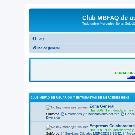
Club MBFAQ de us
Todo sobre Mercedes-Benz. Solució
FAQ
Índice general
DONACIONE
Cómo
CLUB MBFAQ DE USUARIOS Y ENTUSIASTAS DE MERCEDES BENZ
Zona General
Haz LOGIN en Identificarme y 
Subforos:
Novedades y funcionamiento del foro
,
Gener
Diversión
Empresas Colaboradora
Haz LOGIN en Identificarme y 
Subforos:
Servicios Oficiales MERCEDES BENZ
,
Mecán