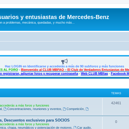
uarios y entusiastas de Mercedes-Benz
n a problemas, mecánica, quedadas, y mucho más...
Haz LOGIN en Identificarse y accederás a más de 90 subforos y más funciones
S AL FORO
-
Bienvenido al CLUB MBFAQ – El Club de Verdaderos Entusiastas de M
 registrarse, adjuntar fotos y recuperar contraseña
-
Web CLUB MBfaq
-
Facebook 
TEMAS
T
42461
accederás a más foros y funciones
al
,
Concentraciones, reuniones y eventos
,
Competición
,
e
m
s, Descuentos exclusivos para SOCIOS
T
0
accederás a más foros y funciones
a
ica, chapa, neumáticos y potenciación de motores
,
Car audio,