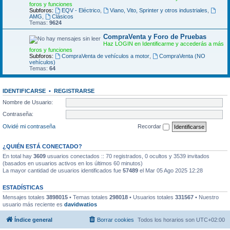
foros y funciones
Subforos:
EQV - Eléctrico
,
Viano, Vito, Sprinter y otros industriales
,
AMG
,
Clásicos
Temas:
9624
CompraVenta y Foro de Pruebas
Haz LOGIN en Identificarme y accederás a más
foros y funciones
Subforos:
CompraVenta de vehículos a motor
,
CompraVenta (NO
vehículos)
Temas:
64
IDENTIFICARSE
•
REGISTRARSE
Nombre de Usuario:
Contraseña:
Olvidé mi contraseña
Recordar
¿QUIÉN ESTÁ CONECTADO?
En total hay
3609
usuarios conectados :: 70 registrados, 0 ocultos y 3539 invitados
(basados en usuarios activos en los últimos 60 minutos)
La mayor cantidad de usuarios identificados fue
57489
el Mar 05 Ago 2025 12:28
ESTADÍSTICAS
Mensajes totales
3898015
• Temas totales
298018
• Usuarios totales
331567
• Nuestro
usuario más reciente es
davidwatios
Índice general
Borrar cookies
Todos los horarios son
UTC+02:00