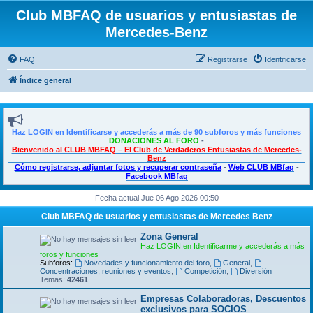
Club MBFAQ de usuarios y entusiastas de
Mercedes-Benz
FAQ
Registrarse
Identificarse
Índice general
Haz LOGIN en Identificarse y accederás a más de 90 subforos y más funciones
DONACIONES AL FORO
-
Bienvenido al CLUB MBFAQ – El Club de Verdaderos Entusiastas de Mercedes-
Benz
Cómo registrarse, adjuntar fotos y recuperar contraseña
-
Web CLUB MBfaq
-
Facebook MBfaq
Fecha actual Jue 06 Ago 2026 00:50
Club MBFAQ de usuarios y entusiastas de Mercedes Benz
Zona General
Haz LOGIN en Identificarme y accederás a más
foros y funciones
Subforos:
Novedades y funcionamiento del foro
,
General
,
Concentraciones, reuniones y eventos
,
Competición
,
Diversión
Temas:
42461
Empresas Colaboradoras, Descuentos
exclusivos para SOCIOS