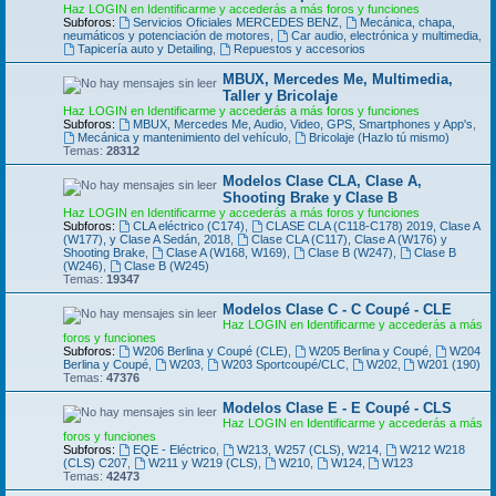
Haz LOGIN en Identificarme y accederás a más foros y funciones
Subforos:
Servicios Oficiales MERCEDES BENZ
,
Mecánica, chapa,
neumáticos y potenciación de motores
,
Car audio, electrónica y multimedia
,
Tapicería auto y Detailing
,
Repuestos y accesorios
MBUX, Mercedes Me, Multimedia,
Taller y Bricolaje
Haz LOGIN en Identificarme y accederás a más foros y funciones
Subforos:
MBUX, Mercedes Me, Audio, Video, GPS, Smartphones y App's
,
Mecánica y mantenimiento del vehículo
,
Bricolaje (Hazlo tú mismo)
Temas:
28312
Modelos Clase CLA, Clase A,
Shooting Brake y Clase B
Haz LOGIN en Identificarme y accederás a más foros y funciones
Subforos:
CLA eléctrico (C174)
,
CLASE CLA (C118-C178) 2019, Clase A
(W177), y Clase A Sedán, 2018
,
Clase CLA (C117), Clase A (W176) y
Shooting Brake
,
Clase A (W168, W169)
,
Clase B (W247)
,
Clase B
(W246)
,
Clase B (W245)
Temas:
19347
Modelos Clase C - C Coupé - CLE
Haz LOGIN en Identificarme y accederás a más
foros y funciones
Subforos:
W206 Berlina y Coupé (CLE)
,
W205 Berlina y Coupé
,
W204
Berlina y Coupé
,
W203
,
W203 Sportcoupé/CLC
,
W202
,
W201 (190)
Temas:
47376
Modelos Clase E - E Coupé - CLS
Haz LOGIN en Identificarme y accederás a más
foros y funciones
Subforos:
EQE - Eléctrico
,
W213, W257 (CLS), W214
,
W212 W218
(CLS) C207
,
W211 y W219 (CLS)
,
W210
,
W124
,
W123
Temas:
42473