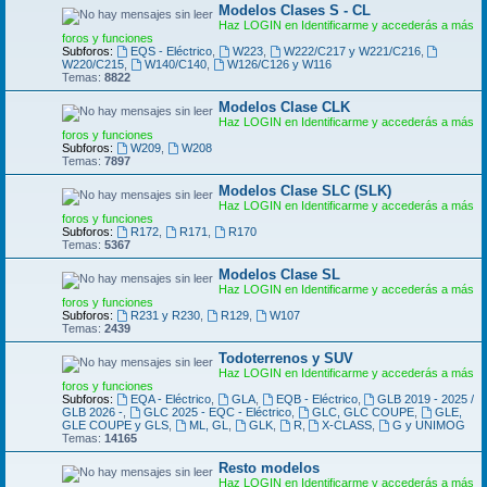
Modelos Clases S - CL
Haz LOGIN en Identificarme y accederás a más
foros y funciones
Subforos:
EQS - Eléctrico
,
W223
,
W222/C217 y W221/C216
,
W220/C215
,
W140/C140
,
W126/C126 y W116
Temas:
8822
Modelos Clase CLK
Haz LOGIN en Identificarme y accederás a más
foros y funciones
Subforos:
W209
,
W208
Temas:
7897
Modelos Clase SLC (SLK)
Haz LOGIN en Identificarme y accederás a más
foros y funciones
Subforos:
R172
,
R171
,
R170
Temas:
5367
Modelos Clase SL
Haz LOGIN en Identificarme y accederás a más
foros y funciones
Subforos:
R231 y R230
,
R129
,
W107
Temas:
2439
Todoterrenos y SUV
Haz LOGIN en Identificarme y accederás a más
foros y funciones
Subforos:
EQA - Eléctrico
,
GLA
,
EQB - Eléctrico
,
GLB 2019 - 2025 /
GLB 2026 -
,
GLC 2025 - EQC - Eléctrico
,
GLC, GLC COUPE
,
GLE,
GLE COUPE y GLS
,
ML, GL
,
GLK
,
R
,
X-CLASS
,
G y UNIMOG
Temas:
14165
Resto modelos
Haz LOGIN en Identificarme y accederás a más