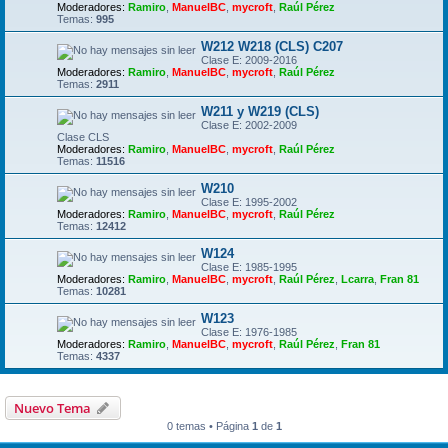
Moderadores:
Ramiro
,
ManuelBC
,
mycroft
,
Raúl Pérez
Temas:
995
W212 W218 (CLS) C207
Clase E: 2009-2016
Moderadores:
Ramiro
,
ManuelBC
,
mycroft
,
Raúl Pérez
Temas:
2911
W211 y W219 (CLS)
Clase E: 2002-2009
Clase CLS
Moderadores:
Ramiro
,
ManuelBC
,
mycroft
,
Raúl Pérez
Temas:
11516
W210
Clase E: 1995-2002
Moderadores:
Ramiro
,
ManuelBC
,
mycroft
,
Raúl Pérez
Temas:
12412
W124
Clase E: 1985-1995
Moderadores:
Ramiro
,
ManuelBC
,
mycroft
,
Raúl Pérez
,
Lcarra
,
Fran 81
Temas:
10281
W123
Clase E: 1976-1985
Moderadores:
Ramiro
,
ManuelBC
,
mycroft
,
Raúl Pérez
,
Fran 81
Temas:
4337
Nuevo Tema
0 temas • Página
1
de
1