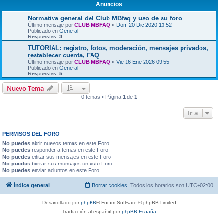
Anuncios
Normativa general del Club MBfaq y uso de su foro
Último mensaje por
CLUB MBFAQ
«
Dom 20 Dic 2020 13:52
Publicado en
General
Respuestas:
3
TUTORIAL: registro, fotos, moderación, mensajes privados,
restablecer cuenta, FAQ
Último mensaje por
CLUB MBFAQ
«
Vie 16 Ene 2026 09:55
Publicado en
General
Respuestas:
5
Nuevo Tema
0 temas • Página
1
de
1
Ir a
PERMISOS DEL FORO
No puedes
abrir nuevos temas en este Foro
No puedes
responder a temas en este Foro
No puedes
editar sus mensajes en este Foro
No puedes
borrar sus mensajes en este Foro
No puedes
enviar adjuntos en este Foro
Índice general
Borrar cookies
Todos los horarios son
UTC+02:00
Desarrollado por
phpBB
® Forum Software © phpBB Limited
Traducción al español por
phpBB España