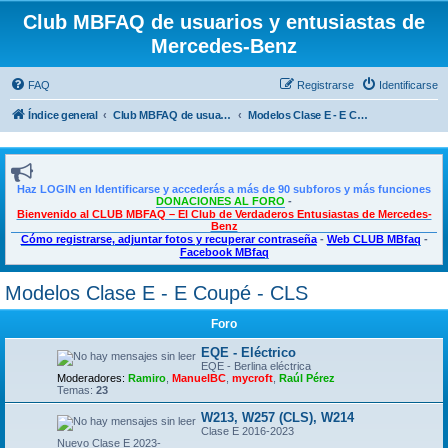
Club MBFAQ de usuarios y entusiastas de
Mercedes-Benz
FAQ
Registrarse
Identificarse
Índice general
Club MBFAQ de usuarios y entusiastas de Mercedes Benz
Modelos Clase E - E Coupé - CLS
Haz LOGIN en Identificarse y accederás a más de 90 subforos y más funciones
DONACIONES AL FORO
-
Bienvenido al CLUB MBFAQ – El Club de Verdaderos Entusiastas de Mercedes-
Benz
Cómo registrarse, adjuntar fotos y recuperar contraseña
-
Web CLUB MBfaq
-
Facebook MBfaq
Modelos Clase E - E Coupé - CLS
Foro
EQE - Eléctrico
EQE - Berlina eléctrica
Moderadores:
Ramiro
,
ManuelBC
,
mycroft
,
Raúl Pérez
Temas:
23
W213, W257 (CLS), W214
Clase E 2016-2023
Nuevo Clase E 2023-