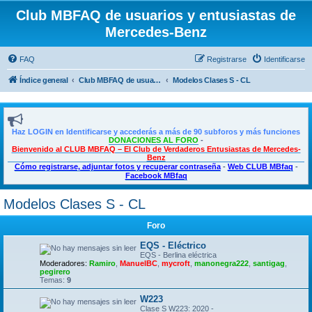
Club MBFAQ de usuarios y entusiastas de
Mercedes-Benz
FAQ
Registrarse
Identificarse
Índice general
Club MBFAQ de usuarios y entusiastas de Mercedes Benz
Modelos Clases S - CL
Haz LOGIN en Identificarse y accederás a más de 90 subforos y más funciones
DONACIONES AL FORO
-
Bienvenido al CLUB MBFAQ – El Club de Verdaderos Entusiastas de Mercedes-
Benz
Cómo registrarse, adjuntar fotos y recuperar contraseña
-
Web CLUB MBfaq
-
Facebook MBfaq
Modelos Clases S - CL
Foro
EQS - Eléctrico
EQS - Berlina eléctrica
Moderadores:
Ramiro
,
ManuelBC
,
mycroft
,
manonegra222
,
santigag
,
pegirero
Temas:
9
W223
Clase S W223: 2020 -