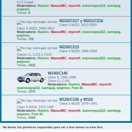
CLS Coupé -
Moderadores:
Ramiro
,
ManuelBC
,
mycroft
,
manonegra222
,
santigag
,
pegirero
Temas:
9
W222/C217 y W221/C216
Clase S W222: 2013-2020
Clase S W221: 2006-2013
Moderadores:
Ramiro
,
ManuelBC
,
mycroft
,
manonegra222
,
santigag
,
pegirero
Temas:
725
W220/C215
Clase S W220: 1998–2006
Clases CL C216 y C215
Moderadores:
Ramiro
,
ManuelBC
,
mycroft
,
manonegra222
,
santigag
,
pegirero
Temas:
2422
W140/C140
Clase S: 1991-1998
Clase CL C140
Moderadores:
Ramiro
,
ManuelBC
,
mycroft
,
manonegra222
,
santigag
,
pegirero
,
Fran 81
Temas:
1375
W126/C126 y W116
Clase S W126: 1979–1991
Clase S W116: 1972-1980
Moderadores:
Ramiro
,
ManuelBC
,
mycroft
,
manonegra222
,
santigag
,
pegirero
,
Fran 81
Temas:
4254
No tienes los permisos requeridos para ver o leer temas en este foro.