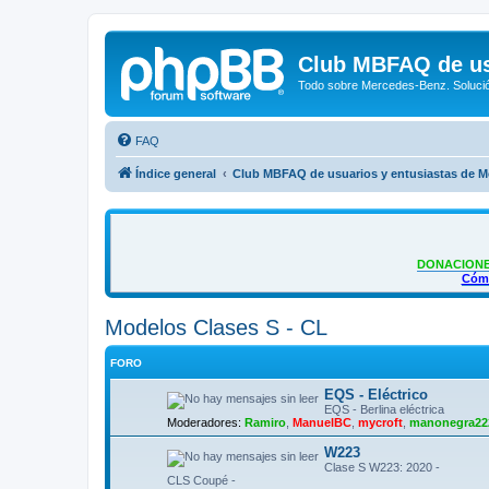
Club MBFAQ de us
Todo sobre Mercedes-Benz. Solució
FAQ
Índice general
Club MBFAQ de usuarios y entusiastas de 
DONACIONE
Cómo
Modelos Clases S - CL
FORO
EQS - Eléctrico
EQS - Berlina eléctrica
Moderadores:
Ramiro
,
ManuelBC
,
mycroft
,
manonegra22
W223
Clase S W223: 2020 -
CLS Coupé -