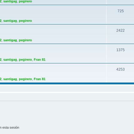
2
,
santigag
,
pegirero
s
m
T
725
a
e
2
,
santigag
,
pegirero
s
m
T
2422
a
e
2
,
santigag
,
pegirero
s
m
T
1375
a
e
2
,
santigag
,
pegirero
,
Fran 81
s
m
T
4253
a
e
2
,
santigag
,
pegirero
,
Fran 81
s
m
a
s
n esta sesión