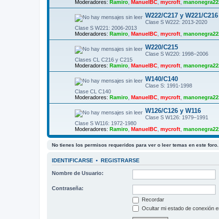
Moderadores:
Ramiro
,
ManuelBC
,
mycroft
,
manonegra22
W222/C217 y W221/C216
Clase S W222: 2013-2020
Clase S W221: 2006-2013
Moderadores:
Ramiro
,
ManuelBC
,
mycroft
,
manonegra22
W220/C215
Clase S W220: 1998–2006
Clases CL C216 y C215
Moderadores:
Ramiro
,
ManuelBC
,
mycroft
,
manonegra22
W140/C140
Clase S: 1991-1998
Clase CL C140
Moderadores:
Ramiro
,
ManuelBC
,
mycroft
,
manonegra22
W126/C126 y W116
Clase S W126: 1979–1991
Clase S W116: 1972-1980
Moderadores:
Ramiro
,
ManuelBC
,
mycroft
,
manonegra22
No tienes los permisos requeridos para ver o leer temas en este foro.
IDENTIFICARSE
•
REGISTRARSE
Nombre de Usuario:
Contraseña:
Recordar
Ocultar mi estado de conexión e