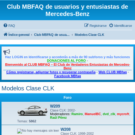
Club MBFAQ de usuarios y entusiastas de
Mercedes-Benz
FAQ
Registrarse
Identificarse
Índice general
Club MBFAQ de usuarios y entusiastas de Mercedes Benz
Modelos Clase CLK
Haz LOGIN en Identificarse y accederás a más de 90 subforos y más funciones
DONACIONES AL FORO
-
Bienvenido al CLUB MBFAQ – El Club de Verdaderos Entusiastas de Mercedes-
Benz
Cómo registrarse, adjuntar fotos y recuperar contraseña
-
Web CLUB MBfaq
-
Facebook MBfaq
Modelos Clase CLK
Foro
W209
Clase CLK: 2002-
Moderadores:
Ramiro
,
ManuelBC
,
dvd_clk
,
mycroft
,
Raúl Pérez
Temas:
5862
W208
Clase CLK: 1998-2002