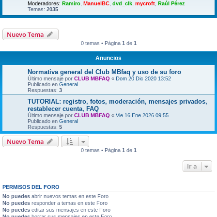
Moderadores:
Ramiro
,
ManuelBC
,
dvd_clk
,
mycroft
,
Raúl Pérez
Temas:
2035
Nuevo Tema
0 temas • Página
1
de
1
Anuncios
Normativa general del Club MBfaq y uso de su foro
Último mensaje por
CLUB MBFAQ
«
Dom 20 Dic 2020 13:52
Publicado en
General
Respuestas:
3
TUTORIAL: registro, fotos, moderación, mensajes privados,
restablecer cuenta, FAQ
Último mensaje por
CLUB MBFAQ
«
Vie 16 Ene 2026 09:55
Publicado en
General
Respuestas:
5
Nuevo Tema
0 temas • Página
1
de
1
Ir a
PERMISOS DEL FORO
No puedes
abrir nuevos temas en este Foro
No puedes
responder a temas en este Foro
No puedes
editar sus mensajes en este Foro
No puedes
borrar sus mensajes en este Foro