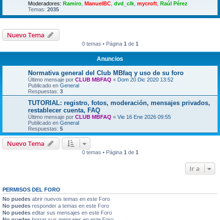
Moderadores:
Ramiro
,
ManuelBC
,
dvd_clk
,
mycroft
,
Raúl Pérez
Temas:
2035
Nuevo Tema
0 temas • Página
1
de
1
Anuncios
Normativa general del Club MBfaq y uso de su foro
Último mensaje por
CLUB MBFAQ
«
Dom 20 Dic 2020 13:52
Publicado en
General
Respuestas:
3
TUTORIAL: registro, fotos, moderación, mensajes privados,
restablecer cuenta, FAQ
Último mensaje por
CLUB MBFAQ
«
Vie 16 Ene 2026 09:55
Publicado en
General
Respuestas:
5
Nuevo Tema
0 temas • Página
1
de
1
Ir a
PERMISOS DEL FORO
No puedes
abrir nuevos temas en este Foro
No puedes
responder a temas en este Foro
No puedes
editar sus mensajes en este Foro
No puedes
borrar sus mensajes en este Foro