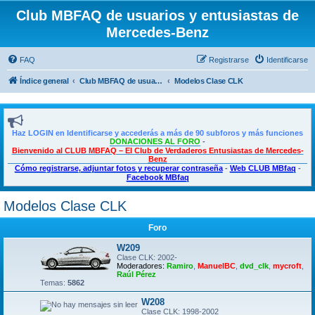
Club MBFAQ de usuarios y entusiastas de
Mercedes-Benz
FAQ
Registrarse
Identificarse
Índice general
Club MBFAQ de usuarios y entusiastas de Mercedes Benz
Modelos Clase CLK
Haz LOGIN en Identificarse y accederás a más de 90 subforos y más funciones
DONACIONES AL FORO
-
Bienvenido al CLUB MBFAQ – El Club de Verdaderos Entusiastas de Mercedes-
Benz
Cómo registrarse, adjuntar fotos y recuperar contraseña
-
Web CLUB MBfaq
-
Facebook MBfaq
Modelos Clase CLK
Foro
W209
Clase CLK: 2002-
Moderadores:
Ramiro
,
ManuelBC
,
dvd_clk
,
mycroft
,
Raúl Pérez
Temas:
5862
W208
Clase CLK: 1998-2002