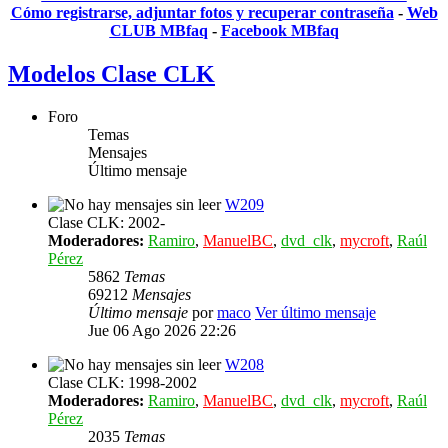
Cómo registrarse, adjuntar fotos y recuperar contraseña
-
Web
CLUB MBfaq
-
Facebook MBfaq
Modelos Clase CLK
Foro
Temas
Mensajes
Último mensaje
W209
Clase CLK: 2002-
Moderadores:
Ramiro
,
ManuelBC
,
dvd_clk
,
mycroft
,
Raúl
Pérez
5862
Temas
69212
Mensajes
Último mensaje
por
maco
Ver último mensaje
Jue 06 Ago 2026 22:26
W208
Clase CLK: 1998-2002
Moderadores:
Ramiro
,
ManuelBC
,
dvd_clk
,
mycroft
,
Raúl
Pérez
2035
Temas