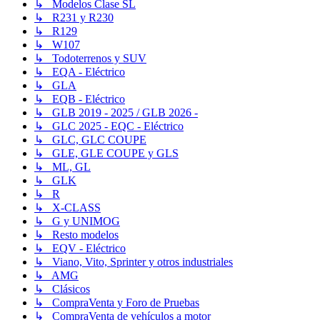
↳ Modelos Clase SL
↳ R231 y R230
↳ R129
↳ W107
↳ Todoterrenos y SUV
↳ EQA - Eléctrico
↳ GLA
↳ EQB - Eléctrico
↳ GLB 2019 - 2025 / GLB 2026 -
↳ GLC 2025 - EQC - Eléctrico
↳ GLC, GLC COUPE
↳ GLE, GLE COUPE y GLS
↳ ML, GL
↳ GLK
↳ R
↳ X-CLASS
↳ G y UNIMOG
↳ Resto modelos
↳ EQV - Eléctrico
↳ Viano, Vito, Sprinter y otros industriales
↳ AMG
↳ Clásicos
↳ CompraVenta y Foro de Pruebas
↳ CompraVenta de vehículos a motor