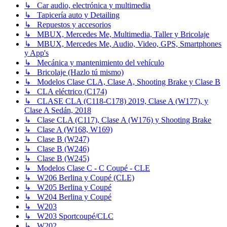
↳ Car audio, electrónica y multimedia
↳ Tapicería auto y Detailing
↳ Repuestos y accesorios
↳ MBUX, Mercedes Me, Multimedia, Taller y Bricolaje
↳ MBUX, Mercedes Me, Audio, Video, GPS, Smartphones
y App's
↳ Mecánica y mantenimiento del vehículo
↳ Bricolaje (Hazlo tú mismo)
↳ Modelos Clase CLA, Clase A, Shooting Brake y Clase B
↳ CLA eléctrico (C174)
↳ CLASE CLA (C118-C178) 2019, Clase A (W177), y
Clase A Sedán, 2018
↳ Clase CLA (C117), Clase A (W176) y Shooting Brake
↳ Clase A (W168, W169)
↳ Clase B (W247)
↳ Clase B (W246)
↳ Clase B (W245)
↳ Modelos Clase C - C Coupé - CLE
↳ W206 Berlina y Coupé (CLE)
↳ W205 Berlina y Coupé
↳ W204 Berlina y Coupé
↳ W203
↳ W203 Sportcoupé/CLC
↳ W202