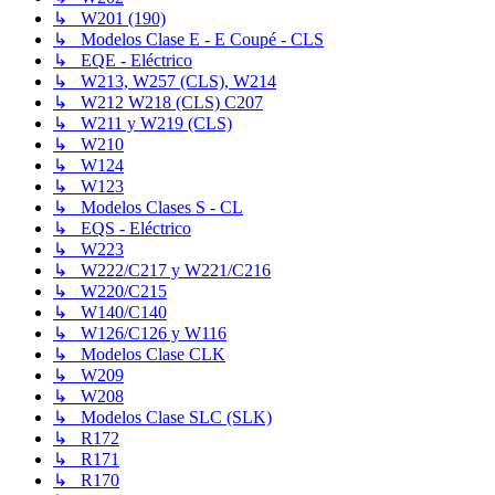
↳ W201 (190)
↳ Modelos Clase E - E Coupé - CLS
↳ EQE - Eléctrico
↳ W213, W257 (CLS), W214
↳ W212 W218 (CLS) C207
↳ W211 y W219 (CLS)
↳ W210
↳ W124
↳ W123
↳ Modelos Clases S - CL
↳ EQS - Eléctrico
↳ W223
↳ W222/C217 y W221/C216
↳ W220/C215
↳ W140/C140
↳ W126/C126 y W116
↳ Modelos Clase CLK
↳ W209
↳ W208
↳ Modelos Clase SLC (SLK)
↳ R172
↳ R171
↳ R170