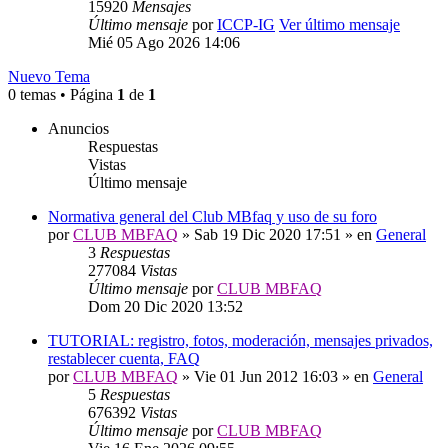
15920
Mensajes
Último mensaje
por
ICCP-IG
Ver último mensaje
Mié 05 Ago 2026 14:06
Nuevo Tema
0 temas • Página
1
de
1
Anuncios
Respuestas
Vistas
Último mensaje
Normativa general del Club MBfaq y uso de su foro
por
CLUB MBFAQ
»
Sab 19 Dic 2020 17:51
» en
General
3
Respuestas
277084
Vistas
Último mensaje
por
CLUB MBFAQ
Dom 20 Dic 2020 13:52
TUTORIAL: registro, fotos, moderación, mensajes privados,
restablecer cuenta, FAQ
por
CLUB MBFAQ
»
Vie 01 Jun 2012 16:03
» en
General
5
Respuestas
676392
Vistas
Último mensaje
por
CLUB MBFAQ