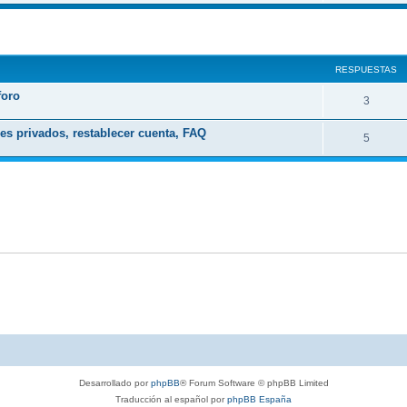
s
m
a
s
RESPUESTAS
foro
R
3
e
es privados, restablecer cuenta, FAQ
R
5
s
e
p
s
u
p
e
u
s
e
t
s
a
t
s
a
s
Desarrollado por
phpBB
® Forum Software © phpBB Limited
Traducción al español por
phpBB España