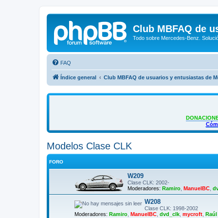
Club MBFAQ de us
Todo sobre Mercedes-Benz. Solució
FAQ
Índice general
Club MBFAQ de usuarios y entusiastas de 
DONACIONE
Cómo
Modelos Clase CLK
FORO
W209
Clase CLK: 2002-
Moderadores:
Ramiro
,
ManuelBC
,
d
W208
Clase CLK: 1998-2002
Moderadores:
Ramiro
,
ManuelBC
,
dvd_clk
,
mycroft
,
Raúl