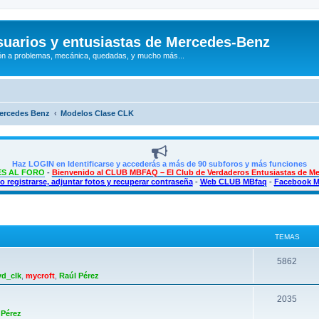
uarios y entusiastas de Mercedes-Benz
n a problemas, mecánica, quedadas, y mucho más...
Mercedes Benz
Modelos Clase CLK
Haz LOGIN en Identificarse y accederás a más de 90 subforos y más funciones
S AL FORO
-
Bienvenido al CLUB MBFAQ – El Club de Verdaderos Entusiastas de M
 registrarse, adjuntar fotos y recuperar contraseña
-
Web CLUB MBfaq
-
Facebook 
TEMAS
T
5862
vd_clk
,
mycroft
,
Raúl Pérez
e
m
T
2035
 Pérez
a
e