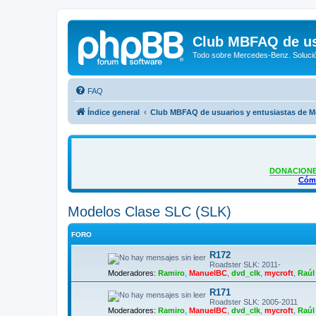
Club MBFAQ de us
Todo sobre Mercedes-Benz. Solució
FAQ
Índice general
Club MBFAQ de usuarios y entusiastas de 
DONACIONE
Cómo
Modelos Clase SLC (SLK)
FORO
R172
Roadster SLK: 2011-
Moderadores:
Ramiro
,
ManuelBC
,
dvd_clk
,
mycroft
,
Raúl
R171
Roadster SLK: 2005-2011
Moderadores:
Ramiro
,
ManuelBC
,
dvd_clk
,
mycroft
,
Raúl