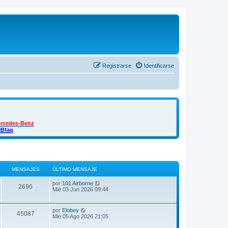
Registrarse
Identificarse
ercedes-Benz
MBfaq
MENSAJES
ÚLTIMO MENSAJE
Ú
V
por
101 Airborne
M
2696
l
e
Mié 03 Jun 2026 09:44
t
r
e
i
ú
m
l
Ú
V
por
Elobey
n
M
45087
o
t
l
e
Mié 05 Ago 2026 21:05
m
i
t
r
s
e
m
e
i
ú