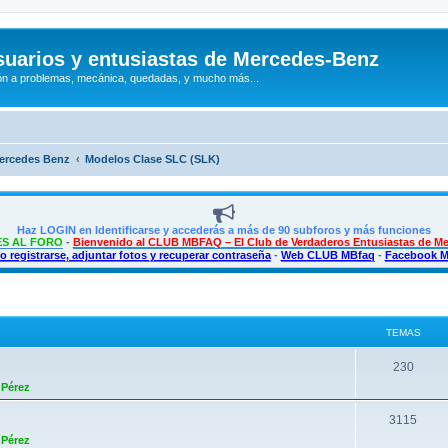
uarios y entusiastas de Mercedes-Benz
n a problemas, mecánica, quedadas, y mucho más...
Mercedes Benz
Modelos Clase SLC (SLK)
Haz LOGIN en Identificarse y accederás a más de 90 subforos y más funciones
S AL FORO
-
Bienvenido al CLUB MBFAQ – El Club de Verdaderos Entusiastas de M
 registrarse, adjuntar fotos y recuperar contraseña
-
Web CLUB MBfaq
-
Facebook 
TEMAS
T
230
 Pérez
e
m
T
3115
 Pérez
a
e