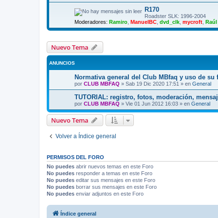
R170
Roadster SLK: 1996-2004
Moderadores:
Ramiro
,
ManuelBC
,
dvd_clk
,
mycroft
,
Raúl
Nuevo Tema
ANUNCIOS
Normativa general del Club MBfaq y uso de su 
por
CLUB MBFAQ
»
Sab 19 Dic 2020 17:51
» en
General
TUTORIAL: registro, fotos, moderación, mensaj
por
CLUB MBFAQ
»
Vie 01 Jun 2012 16:03
» en
General
Nuevo Tema
Volver a Índice general
PERMISOS DEL FORO
No puedes
abrir nuevos temas en este Foro
No puedes
responder a temas en este Foro
No puedes
editar sus mensajes en este Foro
No puedes
borrar sus mensajes en este Foro
No puedes
enviar adjuntos en este Foro
Índice general