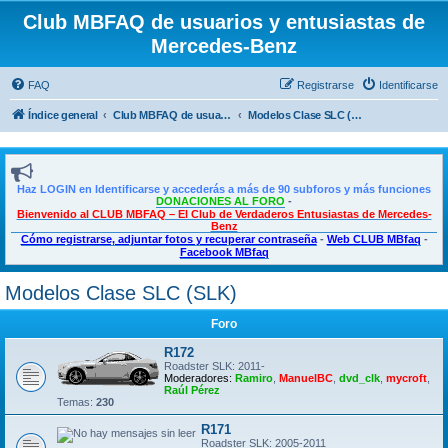
Club MBFAQ de usuarios y entusiastas de
Mercedes-Benz
FAQ
Registrarse
Identificarse
Índice general
Club MBFAQ de usuarios y entusiastas de Mercedes Benz
Modelos Clase SLC (SLK)
Haz LOGIN en Identificarse y accederás a más de 90 subforos y más funciones
DONACIONES AL FORO
-
Bienvenido al CLUB MBFAQ – El Club de Verdaderos Entusiastas de Mercedes-
Benz
Cómo registrarse, adjuntar fotos y recuperar contraseña
-
Web CLUB MBfaq
-
Facebook MBfaq
Modelos Clase SLC (SLK)
Foro
R172
Roadster SLK: 2011-
Moderadores:
Ramiro
,
ManuelBC
,
dvd_clk
,
mycroft
,
Raúl Pérez
Temas:
230
R171
Roadster SLK: 2005-2011