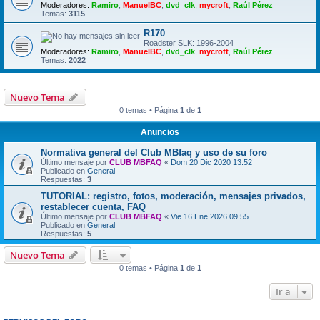
Moderadores:
Ramiro
,
ManuelBC
,
dvd_clk
,
mycroft
,
Raúl Pérez
Temas:
3115
R170
Roadster SLK: 1996-2004
Moderadores:
Ramiro
,
ManuelBC
,
dvd_clk
,
mycroft
,
Raúl Pérez
Temas:
2022
Nuevo Tema
0 temas • Página
1
de
1
Anuncios
Normativa general del Club MBfaq y uso de su foro
Último mensaje por
CLUB MBFAQ
«
Dom 20 Dic 2020 13:52
Publicado en
General
Respuestas:
3
TUTORIAL: registro, fotos, moderación, mensajes privados,
restablecer cuenta, FAQ
Último mensaje por
CLUB MBFAQ
«
Vie 16 Ene 2026 09:55
Publicado en
General
Respuestas:
5
Nuevo Tema
0 temas • Página
1
de
1
Ir a