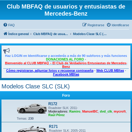
Club MBFAQ de usuarios y entusiastas de
Mercedes-Benz
FAQ
Registrarse
Identificarse
Índice general
Club MBFAQ de usuarios y entusiastas de Mercedes Benz
Modelos Clase SLC (SLK)
Haz LOGIN en Identificarse y accederás a más de 90 subforos y más funciones
DONACIONES AL FORO
-
Bienvenido al CLUB MBFAQ – El Club de Verdaderos Entusiastas de Mercedes-
Benz
Cómo registrarse, adjuntar fotos y recuperar contraseña
-
Web CLUB MBfaq
-
Facebook MBfaq
Modelos Clase SLC (SLK)
Foro
R172
Roadster SLK: 2011-
Moderadores:
Ramiro
,
ManuelBC
,
dvd_clk
,
mycroft
,
Raúl Pérez
Temas:
230
R171
Roadster SLK: 2005-2011