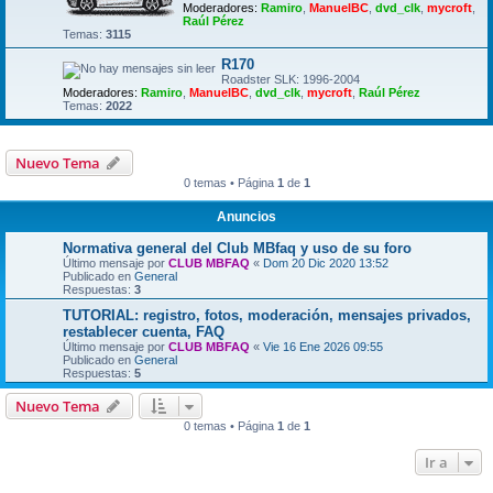
Moderadores:
Ramiro
,
ManuelBC
,
dvd_clk
,
mycroft
,
Raúl Pérez
Temas:
3115
R170
Roadster SLK: 1996-2004
Moderadores:
Ramiro
,
ManuelBC
,
dvd_clk
,
mycroft
,
Raúl Pérez
Temas:
2022
Nuevo Tema
0 temas • Página
1
de
1
Anuncios
Normativa general del Club MBfaq y uso de su foro
Último mensaje por
CLUB MBFAQ
«
Dom 20 Dic 2020 13:52
Publicado en
General
Respuestas:
3
TUTORIAL: registro, fotos, moderación, mensajes privados,
restablecer cuenta, FAQ
Último mensaje por
CLUB MBFAQ
«
Vie 16 Ene 2026 09:55
Publicado en
General
Respuestas:
5
Nuevo Tema
0 temas • Página
1
de
1
Ir a