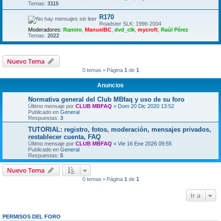
Temas:
3115
R170
Roadster SLK: 1996-2004
Moderadores:
Ramiro
,
ManuelBC
,
dvd_clk
,
mycroft
,
Raúl Pérez
Temas:
2022
Nuevo Tema
0 temas • Página
1
de
1
Anuncios
Normativa general del Club MBfaq y uso de su foro
Último mensaje por
CLUB MBFAQ
«
Dom 20 Dic 2020 13:52
Publicado en
General
Respuestas:
3
TUTORIAL: registro, fotos, moderación, mensajes privados,
restablecer cuenta, FAQ
Último mensaje por
CLUB MBFAQ
«
Vie 16 Ene 2026 09:55
Publicado en
General
Respuestas:
5
Nuevo Tema
0 temas • Página
1
de
1
Ir a
PERMISOS DEL FORO