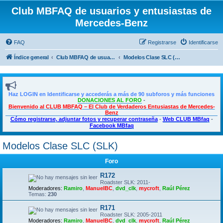
Club MBFAQ de usuarios y entusiastas de
Mercedes-Benz
FAQ
Registrarse
Identificarse
Índice general
Club MBFAQ de usuarios y entusiastas de Mercedes Benz
Modelos Clase SLC (SLK)
Haz LOGIN en Identificarse y accederás a más de 90 subforos y más funciones
DONACIONES AL FORO
-
Bienvenido al CLUB MBFAQ – El Club de Verdaderos Entusiastas de Mercedes-
Benz
Cómo registrarse, adjuntar fotos y recuperar contraseña
-
Web CLUB MBfaq
-
Facebook MBfaq
Modelos Clase SLC (SLK)
Foro
R172
Roadster SLK: 2011-
Moderadores:
Ramiro
,
ManuelBC
,
dvd_clk
,
mycroft
,
Raúl Pérez
Temas:
230
R171
Roadster SLK: 2005-2011
Moderadores:
Ramiro
,
ManuelBC
,
dvd_clk
,
mycroft
,
Raúl Pérez