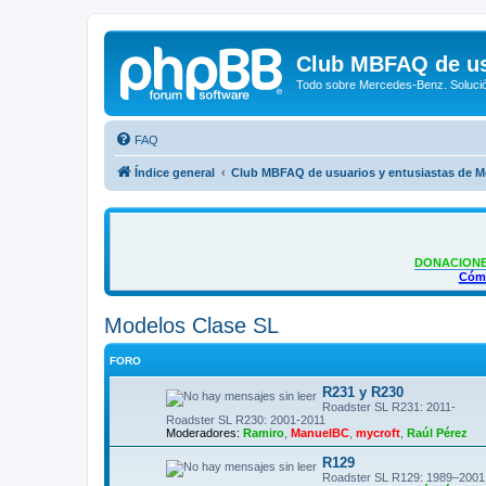
Club MBFAQ de us
Todo sobre Mercedes-Benz. Solució
FAQ
Índice general
Club MBFAQ de usuarios y entusiastas de 
DONACIONE
Cómo
Modelos Clase SL
FORO
R231 y R230
Roadster SL R231: 2011-
Roadster SL R230: 2001-2011
Moderadores:
Ramiro
,
ManuelBC
,
mycroft
,
Raúl Pérez
R129
Roadster SL R129: 1989–2001