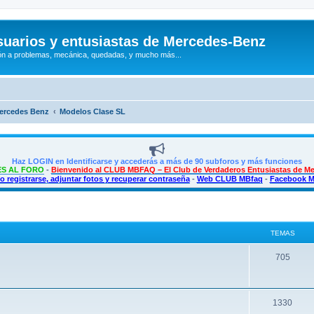
uarios y entusiastas de Mercedes-Benz
n a problemas, mecánica, quedadas, y mucho más...
Mercedes Benz
Modelos Clase SL
Haz LOGIN en Identificarse y accederás a más de 90 subforos y más funciones
S AL FORO
-
Bienvenido al CLUB MBFAQ – El Club de Verdaderos Entusiastas de M
 registrarse, adjuntar fotos y recuperar contraseña
-
Web CLUB MBfaq
-
Facebook 
TEMAS
T
705
e
m
T
1330
a