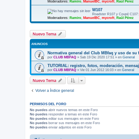
Moderadores:
Ramiro
,
ManuelBC
,
mycroft
,
Raúl Pérez
W107
Roadster R107 y Coupé C107:
Moderadores:
Ramiro
,
ManuelBC
,
mycroft
,
Raúl Pérez
Nuevo Tema
ANUNCIOS
Normativa general del Club MBfaq y uso de su 
por
CLUB MBFAQ
»
Sab 19 Dic 2020 17:51
» en
General
TUTORIAL: registro, fotos, moderación, mensaj
por
CLUB MBFAQ
»
Vie 01 Jun 2012 16:03
» en
General
Nuevo Tema
Volver a Índice general
PERMISOS DEL FORO
No puedes
abrir nuevos temas en este Foro
No puedes
responder a temas en este Foro
No puedes
editar sus mensajes en este Foro
No puedes
borrar sus mensajes en este Foro
No puedes
enviar adjuntos en este Foro