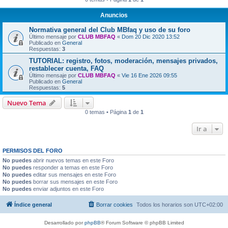
Anuncios
Normativa general del Club MBfaq y uso de su foro
Último mensaje por
CLUB MBFAQ
«
Dom 20 Dic 2020 13:52
Publicado en
General
Respuestas:
3
TUTORIAL: registro, fotos, moderación, mensajes privados,
restablecer cuenta, FAQ
Último mensaje por
CLUB MBFAQ
«
Vie 16 Ene 2026 09:55
Publicado en
General
Respuestas:
5
Nuevo Tema
0 temas • Página
1
de
1
Ir a
PERMISOS DEL FORO
No puedes
abrir nuevos temas en este Foro
No puedes
responder a temas en este Foro
No puedes
editar sus mensajes en este Foro
No puedes
borrar sus mensajes en este Foro
No puedes
enviar adjuntos en este Foro
Índice general
Borrar cookies
Todos los horarios son
UTC+02:00
Desarrollado por
phpBB
® Forum Software © phpBB Limited