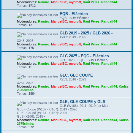
Moderadores:
Ramiro
,
ManuelBC
,
mycroft
,
Raúl Pérez
,
Randalf44
Temas:
1712
EQB - Eléctrico
EQB - SUV Eléctrico
Moderadores:
Ramiro
,
ManuelBC
,
mycroft
,
Raúl Pérez
,
Randalf44
Temas:
12
GLB 2019 - 2025 / GLB 2026 -
X247: 2019 - 2025
X248: 2026 -
Moderadores:
Ramiro
,
ManuelBC
,
mycroft
,
Raúl Pérez
,
Randalf44
Temas:
175
GLC 2025 - EQC - Eléctrico
GLC 2025 - EQC - SUV Eléctrico
Moderadores:
Ramiro
,
ManuelBC
,
mycroft
,
Raúl Pérez
,
Randalf44
Temas:
11
GLC, GLC COUPE
X253: 2016 - 2023
X254: 2023 -
Moderadores:
Ramiro
,
ManuelBC
,
mycroft
,
Raúl Pérez
,
Randalf44
,
Karlss
,
2675simba
Temas:
1884
GLE, GLE COUPE y GLS
GLE (W166): 2011- 2019 (ex ML)
GLE - Coupé (W167 - C167): 2019 - 2026
GLE - Coupé (W167 - C167): 2026 -
GLS (X166): 2015 -
Moderadores:
Ramiro
,
ManuelBC
,
mycroft
,
Raúl Pérez
,
Randalf44
,
Karlss
,
2675simba
Temas:
572