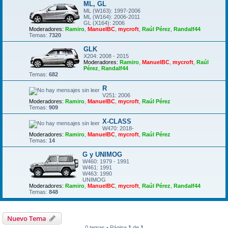
ML, GL
ML (W163): 1997-2006
ML (W164): 2006-2011
GL (X164): 2006
Moderadores:
Ramiro
,
ManuelBC
,
mycroft
,
Raúl Pérez
,
Randalf44
Temas:
7320
GLK
X204: 2008 - 2015
Moderadores:
Ramiro
,
ManuelBC
,
mycroft
,
Raúl
Pérez
,
Randalf44
Temas:
682
R
V251: 2006
Moderadores:
Ramiro
,
ManuelBC
,
mycroft
,
Raúl Pérez
Temas:
909
X-CLASS
W470: 2018-
Moderadores:
Ramiro
,
ManuelBC
,
mycroft
,
Raúl Pérez
Temas:
14
G y UNIMOG
W460: 1979 - 1991
W461: 1991
W463: 1990
UNIMOG
Moderadores:
Ramiro
,
ManuelBC
,
mycroft
,
Raúl Pérez
,
Randalf44
Temas:
848
Nuevo Tema
0 temas • Página
1
de
1