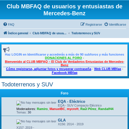
Club MBFAQ de usuarios y entusiastas de
Mercedes-Benz
FAQ
Registrarse
Identificarse
Índice general
Club MBFAQ de usuarios y entusiastas de Mercedes Benz
Todoterrenos y SUV
Haz LOGIN en Identificarse y accederás a más de 90 subforos y más funciones
DONACIONES AL FORO
-
Bienvenido al CLUB MBFAQ – El Club de Verdaderos Entusiastas de Mercedes-
Benz
Cómo registrarse, adjuntar fotos y recuperar contraseña
-
Web CLUB MBfaq
-
Facebook MBfaq
Todoterrenos y SUV
Foro
EQA - Eléctrico
EQA - SUV Compacto Eléctrico
Moderadores:
Ramiro
,
ManuelBC
,
mycroft
,
Raúl Pérez
,
Randalf44
Temas:
30
GLA
X156: 2014 - 2019
X157: 2019 -