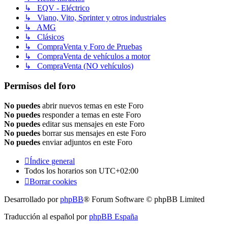
↳ EQV - Eléctrico
↳ Viano, Vito, Sprinter y otros industriales
↳ AMG
↳ Clásicos
↳ CompraVenta y Foro de Pruebas
↳ CompraVenta de vehículos a motor
↳ CompraVenta (NO vehículos)
Permisos del foro
No puedes
abrir nuevos temas en este Foro
No puedes
responder a temas en este Foro
No puedes
editar sus mensajes en este Foro
No puedes
borrar sus mensajes en este Foro
No puedes
enviar adjuntos en este Foro
Índice general
Todos los horarios son
UTC+02:00
Borrar cookies
Desarrollado por
phpBB
® Forum Software © phpBB Limited
Traducción al español por
phpBB España