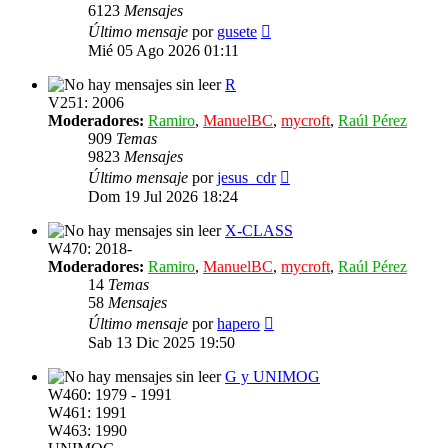
6123
Mensajes
Ver
Último mensaje
por
gusete
último
Mié 05 Ago 2026 01:11
mensaje
R
V251: 2006
Moderadores:
Ramiro
,
ManuelBC
,
mycroft
,
Raúl Pérez
909
Temas
9823
Mensajes
Ver
Último mensaje
por
jesus_cdr
último
Dom 19 Jul 2026 18:24
mensaje
X-CLASS
W470: 2018-
Moderadores:
Ramiro
,
ManuelBC
,
mycroft
,
Raúl Pérez
14
Temas
58
Mensajes
Ver
Último mensaje
por
hapero
último
Sab 13 Dic 2025 19:50
mensaje
G y UNIMOG
W460: 1979 - 1991
W461: 1991
W463: 1990