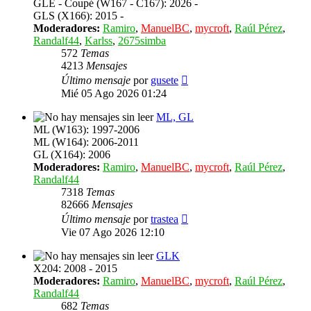
GLE - Coupé (W167 - C167): 2026 -
GLS (X166): 2015 -
Moderadores:
Ramiro
,
ManuelBC
,
mycroft
,
Raúl Pérez
,
Randalf44
,
Karlss
,
2675simba
572
Temas
4213
Mensajes
Ver
Último mensaje
por
gusete
último
Mié 05 Ago 2026 01:24
mensaje
ML, GL
ML (W163): 1997-2006
ML (W164): 2006-2011
GL (X164): 2006
Moderadores:
Ramiro
,
ManuelBC
,
mycroft
,
Raúl Pérez
,
Randalf44
7318
Temas
82666
Mensajes
Ver
Último mensaje
por
trastea
último
Vie 07 Ago 2026 12:10
mensaje
GLK
X204: 2008 - 2015
Moderadores:
Ramiro
,
ManuelBC
,
mycroft
,
Raúl Pérez
,
Randalf44
682
Temas