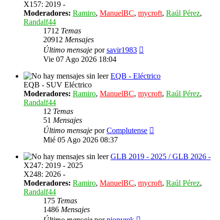
X157: 2019 -
Moderadores:
Ramiro
,
ManuelBC
,
mycroft
,
Raúl Pérez
,
Randalf44
1712
Temas
20912
Mensajes
Ver
Último mensaje
por
savir1983
último
Vie 07 Ago 2026 18:04
mensaje
EQB - Eléctrico
EQB - SUV Eléctrico
Moderadores:
Ramiro
,
ManuelBC
,
mycroft
,
Raúl Pérez
,
Randalf44
12
Temas
51
Mensajes
Ver
Último mensaje
por
Complutense
último
Mié 05 Ago 2026 08:37
mensaje
GLB 2019 - 2025 / GLB 2026 -
X247: 2019 - 2025
X248: 2026 -
Moderadores:
Ramiro
,
ManuelBC
,
mycroft
,
Raúl Pérez
,
Randalf44
175
Temas
1486
Mensajes
Ver
Último mensaje
por
pionyrek