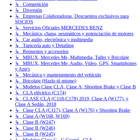
↳ Competición
↳ Diversión
↳ Empresas Colaboradoras, Descuentos exclusivos para
SOCIOS
↳ Servicios Oficiales MERCEDES BENZ
↳ Mecánica, chapa, neumáticos y potenciación de motores
↳ Car audio, electrónica y multimedia
↳ Tapicería auto y Detailing
↳ Repuestos y accesorios
↳ MBUX, Mercedes Me, Multimedia, Taller y Bricolaje
↳ MBUX, Mercedes Me, Audio, Video, GPS, Smartphones
y App's
↳ Mecánica y mantenimiento del vehículo
↳ Bricolaje (Hazlo tú mismo)
↳ Modelos Clase CLA, Clase A, Shooting Brake y Clase B
↳ CLA eléctrico (C174)
↳ CLASE CLA (C118-C178) 2019, Clase A (W177), y
Clase A Sedán, 2018
↳ Clase CLA (C117), Clase A (W176) y Shooting Brake
↳ Clase A (W168, W169)
↳ Clase B (W247)
↳ Clase B (W246)
↳ Clase B (W245)
↳ Modelos Clase C - C Coupé - CLE