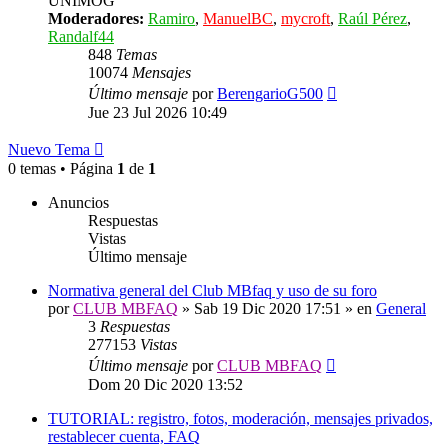
UNIMOG
Moderadores:
Ramiro
,
ManuelBC
,
mycroft
,
Raúl Pérez
,
Randalf44
848
Temas
10074
Mensajes
Ver
Último mensaje
por
BerengarioG500
último
Jue 23 Jul 2026 10:49
mensaje
Nuevo Tema
0 temas • Página
1
de
1
Anuncios
Respuestas
Vistas
Último mensaje
Normativa general del Club MBfaq y uso de su foro
por
CLUB MBFAQ
»
Sab 19 Dic 2020 17:51
» en
General
3
Respuestas
277153
Vistas
Último mensaje
por
CLUB MBFAQ
Dom 20 Dic 2020 13:52
TUTORIAL: registro, fotos, moderación, mensajes privados,
restablecer cuenta, FAQ