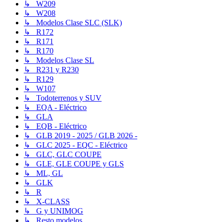
↳ W209
↳ W208
↳ Modelos Clase SLC (SLK)
↳ R172
↳ R171
↳ R170
↳ Modelos Clase SL
↳ R231 y R230
↳ R129
↳ W107
↳ Todoterrenos y SUV
↳ EQA - Eléctrico
↳ GLA
↳ EQB - Eléctrico
↳ GLB 2019 - 2025 / GLB 2026 -
↳ GLC 2025 - EQC - Eléctrico
↳ GLC, GLC COUPE
↳ GLE, GLE COUPE y GLS
↳ ML, GL
↳ GLK
↳ R
↳ X-CLASS
↳ G y UNIMOG
↳ Resto modelos