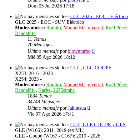
último
Dom 05 Jul 2026 17:18
mensaje
GLC 2025 - EQC - Eléctrico
GLC 2025 - EQC - SUV Eléctrico
Moderadores:
Ramiro
,
ManuelBC
,
mycroft
,
Raúl Pérez
,
Randalf44
11
Temas
70
Mensajes
Ver
Último mensaje
por
blownturbo
último
Mié 05 Ago 2026 18:12
mensaje
GLC, GLC COUPE
X253: 2016 - 2023
X254: 2023 -
Moderadores:
Ramiro
,
ManuelBC
,
mycroft
,
Raúl Pérez
,
Randalf44
,
Karlss
,
2675simba
1884
Temas
34748
Mensajes
Ver
Último mensaje
por
Jakintsua
último
Vie 07 Ago 2026 17:41
mensaje
GLE, GLE COUPE y GLS
GLE (W166): 2011- 2019 (ex ML)
GLE - Coupé (W167 - C167): 2019 - 2026