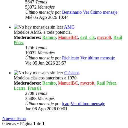
5647
Temas
53072
Mensajes
Último mensaje
por
Benzinario
Ver último mensaje
Mié 05 Ago 2026 10:44
AMG
Modelos AMG, a toda potencia.
Moderadores:
Ramiro
,
ManuelBC
,
dvd_clk
,
mycroft
,
Raúl
Pérez
1256
Temas
19032
Mensajes
Último mensaje
por
Richicato
Ver último mensaje
Vie 05 Jun 2026 23:57
Clásicos
Modelos clásicos anteriores a 1970
Moderadores:
Ramiro
,
ManuelBC
,
mycroft
,
Raúl Pérez
,
Lcarra
,
Fran 81
2708
Temas
35488
Mensajes
Último mensaje
por
jcao
Ver último mensaje
Jue 06 Ago 2026 00:01
Nuevo Tema
0 temas • Página
1
de
1