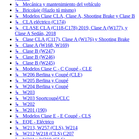
↳ Mecánica y mantenimiento del vehículo
↳ Bricolaje (Hazlo tú mismo)
↳ Modelos Clase CLA, Clase A, Shooting Brake y Clase B
↳ CLA eléctrico (C174)
↳ CLASE CLA (C118-C178) 2019, Clase A (W177), y
Clase A Sedán, 2018
↳ Clase CLA (C117), Clase A (W176) y Shooting Brake
↳ Clase A (W168, W169)
↳ Clase B (W247)
↳ Clase B (W246)
↳ Clase B (W245)
↳ Modelos Clase C - C Coupé - CLE
↳ W206 Berlina y Coupé (CLE)
↳ W205 Berlina y Coupé
↳ W204 Berlina y Coupé
↳ W203
↳ W203 Sportcoupé/CLC
↳ W202
↳ W201 (190)
↳ Modelos Clase E - E Coupé - CLS
↳ EQE - Eléctrico
↳ W213, W257 (CLS), W214
↳ W212 W218 (CLS) C207