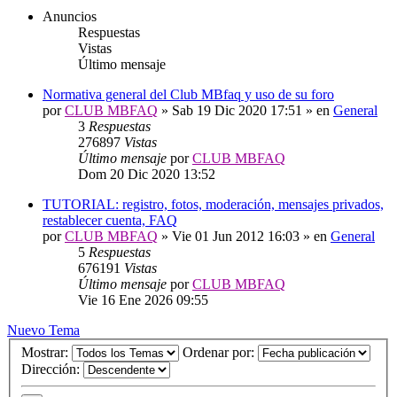
Anuncios
Respuestas
Vistas
Último mensaje
Normativa general del Club MBfaq y uso de su foro
por
CLUB MBFAQ
»
Sab 19 Dic 2020 17:51
» en
General
3
Respuestas
276897
Vistas
Último mensaje
por
CLUB MBFAQ
Dom 20 Dic 2020 13:52
TUTORIAL: registro, fotos, moderación, mensajes privados,
restablecer cuenta, FAQ
por
CLUB MBFAQ
»
Vie 01 Jun 2012 16:03
» en
General
5
Respuestas
676191
Vistas
Último mensaje
por
CLUB MBFAQ
Vie 16 Ene 2026 09:55
Nuevo Tema
Mostrar:
Ordenar por:
Dirección: