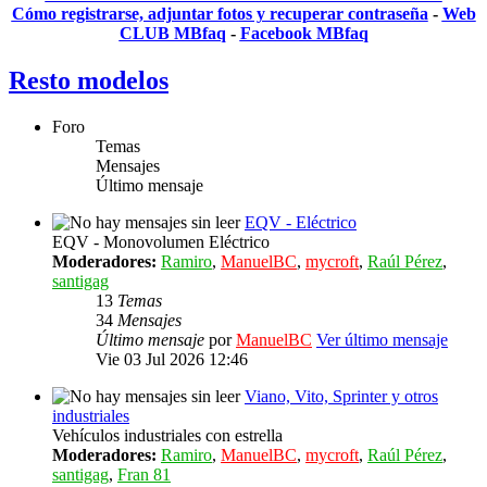
Cómo registrarse, adjuntar fotos y recuperar contraseña
-
Web
CLUB MBfaq
-
Facebook MBfaq
Resto modelos
Foro
Temas
Mensajes
Último mensaje
EQV - Eléctrico
EQV - Monovolumen Eléctrico
Moderadores:
Ramiro
,
ManuelBC
,
mycroft
,
Raúl Pérez
,
santigag
13
Temas
34
Mensajes
Último mensaje
por
ManuelBC
Ver último mensaje
Vie 03 Jul 2026 12:46
Viano, Vito, Sprinter y otros
industriales
Vehículos industriales con estrella
Moderadores:
Ramiro
,
ManuelBC
,
mycroft
,
Raúl Pérez
,
santigag
,
Fran 81