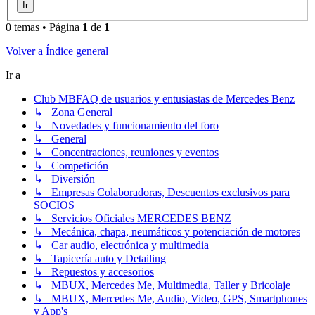
0 temas • Página
1
de
1
Volver a Índice general
Ir a
Club MBFAQ de usuarios y entusiastas de Mercedes Benz
↳ Zona General
↳ Novedades y funcionamiento del foro
↳ General
↳ Concentraciones, reuniones y eventos
↳ Competición
↳ Diversión
↳ Empresas Colaboradoras, Descuentos exclusivos para
SOCIOS
↳ Servicios Oficiales MERCEDES BENZ
↳ Mecánica, chapa, neumáticos y potenciación de motores
↳ Car audio, electrónica y multimedia
↳ Tapicería auto y Detailing
↳ Repuestos y accesorios
↳ MBUX, Mercedes Me, Multimedia, Taller y Bricolaje
↳ MBUX, Mercedes Me, Audio, Video, GPS, Smartphones
y App's