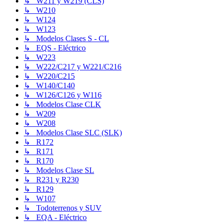
↳ W211 y W219 (CLS)
↳ W210
↳ W124
↳ W123
↳ Modelos Clases S - CL
↳ EQS - Eléctrico
↳ W223
↳ W222/C217 y W221/C216
↳ W220/C215
↳ W140/C140
↳ W126/C126 y W116
↳ Modelos Clase CLK
↳ W209
↳ W208
↳ Modelos Clase SLC (SLK)
↳ R172
↳ R171
↳ R170
↳ Modelos Clase SL
↳ R231 y R230
↳ R129
↳ W107
↳ Todoterrenos y SUV
↳ EQA - Eléctrico