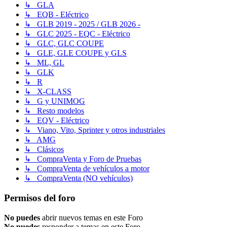
↳ GLA
↳ EQB - Eléctrico
↳ GLB 2019 - 2025 / GLB 2026 -
↳ GLC 2025 - EQC - Eléctrico
↳ GLC, GLC COUPE
↳ GLE, GLE COUPE y GLS
↳ ML, GL
↳ GLK
↳ R
↳ X-CLASS
↳ G y UNIMOG
↳ Resto modelos
↳ EQV - Eléctrico
↳ Viano, Vito, Sprinter y otros industriales
↳ AMG
↳ Clásicos
↳ CompraVenta y Foro de Pruebas
↳ CompraVenta de vehículos a motor
↳ CompraVenta (NO vehículos)
Permisos del foro
No puedes
abrir nuevos temas en este Foro
No puedes
responder a temas en este Foro