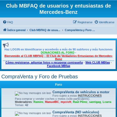
Club MBFAQ de usuarios y entusiastas de
Mercedes-Benz
FAQ
Registrarse
Identificarse
Índice general
Club MBFAQ de usuarios y entusiastas de Mercedes Benz
CompraVenta y Foro de Pruebas
Haz LOGIN en Identificarse y accederás a más de 90 subforos y más funciones
DONACIONES AL FORO
-
Bienvenido al CLUB MBFAQ – El Club de Verdaderos Entusiastas de Mercedes-
Benz
Cómo registrarse, adjuntar fotos y recuperar contraseña
-
Web CLUB MBfaq
-
Facebook MBfaq
CompraVenta y Foro de Pruebas
Foro
CompraVenta de vehículos a motor
Foro sujeto a estas
INSTRUCCIONES
Para comprar y vender coches y motos (sólo particulares).
Moderadores:
Ramiro
,
ManuelBC
,
mycroft
,
Raúl Pérez
,
santigag
,
Lcarra
Temas:
42
CompraVenta (NO vehículos)
Foro sujeto a estas
INSTRUCCIONES