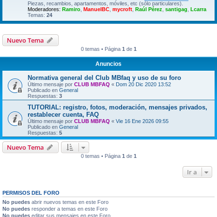
Piezas, recambios, apartamentos, móviles, etc (sólo particulares).
Moderadores:
Ramiro
,
ManuelBC
,
mycroft
,
Raúl Pérez
,
santigag
,
Lcarra
Temas:
24
Nuevo Tema
0 temas • Página
1
de
1
Anuncios
Normativa general del Club MBfaq y uso de su foro
Último mensaje por
CLUB MBFAQ
«
Dom 20 Dic 2020 13:52
Publicado en
General
Respuestas:
3
TUTORIAL: registro, fotos, moderación, mensajes privados,
restablecer cuenta, FAQ
Último mensaje por
CLUB MBFAQ
«
Vie 16 Ene 2026 09:55
Publicado en
General
Respuestas:
5
Nuevo Tema
0 temas • Página
1
de
1
Ir a
PERMISOS DEL FORO
No puedes
abrir nuevos temas en este Foro
No puedes
responder a temas en este Foro
No puedes
editar sus mensajes en este Foro