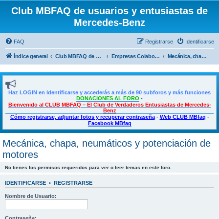
Club MBFAQ de usuarios y entusiastas de
Mercedes-Benz
FAQ
Registrarse
Identificarse
Índice general
Club MBFAQ de usuarios y entusiastas de Mercedes Benz
Empresas Colaboradoras, Descuentos exclusivos para SOCIOS
Mecánica, chapa, neumáticos y potenciación de motores
Haz LOGIN en Identificarse y accederás a más de 90 subforos y más funciones
DONACIONES AL FORO
-
Bienvenido al CLUB MBFAQ – El Club de Verdaderos Entusiastas de Mercedes-
Benz
Cómo registrarse, adjuntar fotos y recuperar contraseña
-
Web CLUB MBfaq
-
Facebook MBfaq
Mecánica, chapa, neumáticos y potenciación de
motores
No tienes los permisos requeridos para ver o leer temas en este foro.
IDENTIFICARSE
•
REGISTRARSE
Nombre de Usuario:
Contraseña: