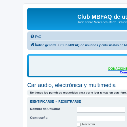
Club MBFAQ de us
Todo sobre Mercedes-Benz. Solució
FAQ
Índice general
Club MBFAQ de usuarios y entusiastas de 
DONACIONE
Cómo
Car audio, electrónica y multimedia
No tienes los permisos requeridos para ver o leer temas en este foro.
IDENTIFICARSE
•
REGISTRARSE
Nombre de Usuario:
Contraseña:
Recordar