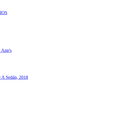
CIOS
 App's
 A Sedán, 2018