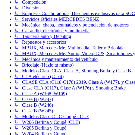
↳ Competición
↳ Diversión
↳ Empresas Colaboradoras, Descuentos exclusivos para SO
↳ Servicios Oficiales MERCEDES BENZ
↳ Mecánica, chapa, neumáticos y potenciación de motores
↳ Car audio, electrónica y multimedia
↳ Tapicería auto y Detailing
↳ Repuestos y accesorios
↳ MBUX, Mercedes Me, Multimedia, Taller y Bricolaje
↳ MBUX, Mercedes Me, Audio, Video, GPS, Smartphones y
↳ Mecánica y mantenimiento del vehículo
↳ Bricolaje (Hazlo tú mismo)
↳ Modelos Clase CLA, Clase A, Shooting Brake y Clase B
↳ CLA eléctrico (C174)
↳ CLASE CLA (C118-C178) 2019, Clase A (W177), y Clase
↳ Clase CLA (C117), Clase A (W176) y Shooting Brake
↳ Clase A (W168, W169)
↳ Clase B (W247)
↳ Clase B (W246)
↳ Clase B (W245)
↳ Modelos Clase C - C Coupé - CLE
↳ W206 Berlina y Coupé (CLE)
↳ W205 Berlina y Coupé
↳ W204 Berlina y Coupé