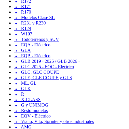
↳ R172
↳ R171
↳ R170
↳ Modelos Clase SL
↳ R231 y R230
↳ R129
↳ W107
↳ Todoterrenos y SUV
↳ EQA - Eléctrico
↳ GLA
↳ EQB - Eléctrico
↳ GLB 2019 - 2025 / GLB 2026 -
↳ GLC 2025 - EQC - Eléctrico
↳ GLC, GLC COUPE
↳ GLE, GLE COUPE y GLS
↳ ML, GL
↳ GLK
↳ R
↳ X-CLASS
↳ G y UNIMOG
↳ Resto modelos
↳ EQV - Eléctrico
↳ Viano, Vito, Sprinter y otros industriales
↳ AMG