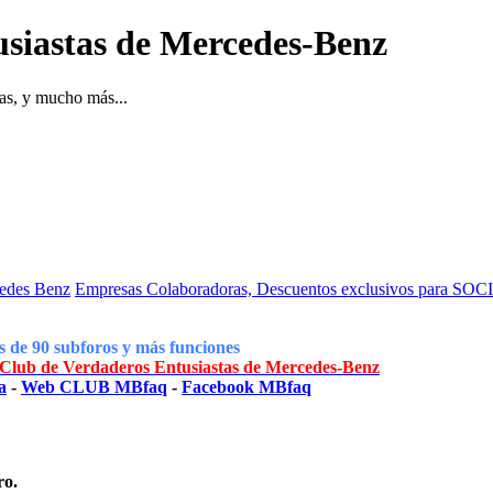
siastas de Mercedes-Benz
as, y mucho más...
cedes Benz
Empresas Colaboradoras, Descuentos exclusivos para SOC
 de 90 subforos y más funciones
lub de Verdaderos Entusiastas de Mercedes-Benz
a
-
Web CLUB MBfaq
-
Facebook MBfaq
ro.