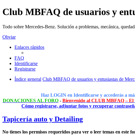
Club MBFAQ de usuarios y entu
Todo sobre Mercedes-Benz. Solución a problemas, mecánica, quedad
Obviar
Enlaces rápidos
FAQ
Identificarse
Registrarse
Índice general
Club MBFAQ de usuarios y entusiastas de Mer
Haz LOGIN en Identificarse y accederás a más
DONACIONES AL FORO
-
Bienvenido al CLUB MBFAQ – El C
Cómo registrarse, adjuntar fotos y recuperar contraseñ
Tapicería auto y Detailing
No tienes los permisos requeridos para ver o leer temas en este fo