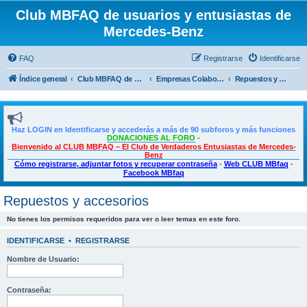
Club MBFAQ de usuarios y entusiastas de
Mercedes-Benz
FAQ
Registrarse
Identificarse
Índice general
Club MBFAQ de usuarios y entusiastas de Mercedes Benz
Empresas Colaboradoras, Descuentos exclusivos para SOCIOS
Repuestos y accesorios
Haz LOGIN en Identificarse y accederás a más de 90 subforos y más funciones
DONACIONES AL FORO
-
Bienvenido al CLUB MBFAQ – El Club de Verdaderos Entusiastas de Mercedes-
Benz
Cómo registrarse, adjuntar fotos y recuperar contraseña
-
Web CLUB MBfaq
-
Facebook MBfaq
Repuestos y accesorios
No tienes los permisos requeridos para ver o leer temas en este foro.
IDENTIFICARSE
•
REGISTRARSE
Nombre de Usuario:
Contraseña: