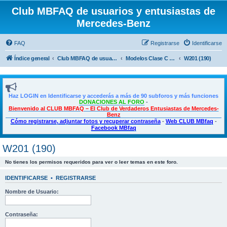
Club MBFAQ de usuarios y entusiastas de
Mercedes-Benz
FAQ
Registrarse
Identificarse
Índice general
Club MBFAQ de usuarios y entusiastas de Mercedes Benz
Modelos Clase C - C Coupé - CLE
W201 (190)
Haz LOGIN en Identificarse y accederás a más de 90 subforos y más funciones
DONACIONES AL FORO
-
Bienvenido al CLUB MBFAQ – El Club de Verdaderos Entusiastas de Mercedes-
Benz
Cómo registrarse, adjuntar fotos y recuperar contraseña
-
Web CLUB MBfaq
-
Facebook MBfaq
W201 (190)
No tienes los permisos requeridos para ver o leer temas en este foro.
IDENTIFICARSE
•
REGISTRARSE
Nombre de Usuario:
Contraseña: