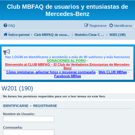
Club MBFAQ de usuarios y entusiastas de
Mercedes-Benz
FAQ
Registrarse
Identificarse
Índice general
Club MBFAQ de usuarios y entusiastas de Mercedes Benz
Modelos Clase C - C Coupé - CLE
W201 (190)
Haz LOGIN en Identificarse y accederás a más de 90 subforos y más funciones
DONACIONES AL FORO
-
Bienvenido al CLUB MBFAQ – El Club de Verdaderos Entusiastas de Mercedes-
Benz
Cómo registrarse, adjuntar fotos y recuperar contraseña
-
Web CLUB MBfaq
-
Facebook MBfaq
W201 (190)
No tienes los permisos requeridos para ver o leer temas en este foro.
IDENTIFICARSE
•
REGISTRARSE
Nombre de Usuario:
Contraseña: