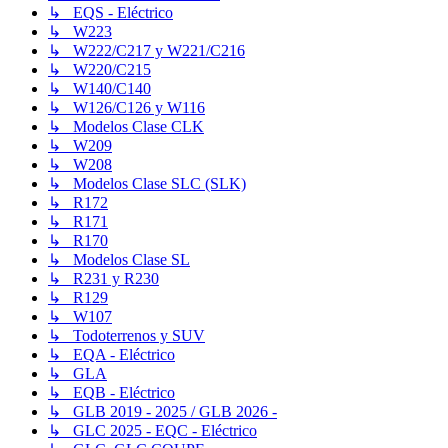
↳ EQS - Eléctrico
↳ W223
↳ W222/C217 y W221/C216
↳ W220/C215
↳ W140/C140
↳ W126/C126 y W116
↳ Modelos Clase CLK
↳ W209
↳ W208
↳ Modelos Clase SLC (SLK)
↳ R172
↳ R171
↳ R170
↳ Modelos Clase SL
↳ R231 y R230
↳ R129
↳ W107
↳ Todoterrenos y SUV
↳ EQA - Eléctrico
↳ GLA
↳ EQB - Eléctrico
↳ GLB 2019 - 2025 / GLB 2026 -
↳ GLC 2025 - EQC - Eléctrico