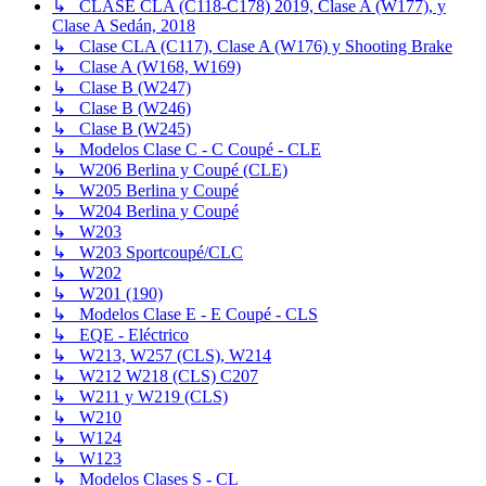
↳ CLASE CLA (C118-C178) 2019, Clase A (W177), y
Clase A Sedán, 2018
↳ Clase CLA (C117), Clase A (W176) y Shooting Brake
↳ Clase A (W168, W169)
↳ Clase B (W247)
↳ Clase B (W246)
↳ Clase B (W245)
↳ Modelos Clase C - C Coupé - CLE
↳ W206 Berlina y Coupé (CLE)
↳ W205 Berlina y Coupé
↳ W204 Berlina y Coupé
↳ W203
↳ W203 Sportcoupé/CLC
↳ W202
↳ W201 (190)
↳ Modelos Clase E - E Coupé - CLS
↳ EQE - Eléctrico
↳ W213, W257 (CLS), W214
↳ W212 W218 (CLS) C207
↳ W211 y W219 (CLS)
↳ W210
↳ W124
↳ W123
↳ Modelos Clases S - CL