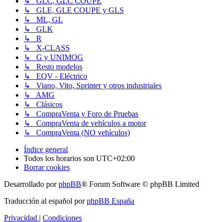
↳ GLC, GLC COUPE
↳ GLE, GLE COUPE y GLS
↳ ML, GL
↳ GLK
↳ R
↳ X-CLASS
↳ G y UNIMOG
↳ Resto modelos
↳ EQV - Eléctrico
↳ Viano, Vito, Sprinter y otros industriales
↳ AMG
↳ Clásicos
↳ CompraVenta y Foro de Pruebas
↳ CompraVenta de vehículos a motor
↳ CompraVenta (NO vehículos)
Índice general
Todos los horarios son
UTC+02:00
Borrar cookies
Desarrollado por
phpBB
® Forum Software © phpBB Limited
Traducción al español por
phpBB España
Privacidad
|
Condiciones