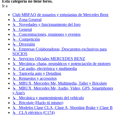
Está categoría no tiene foros.
Ir a
Club MBFAQ de usuarios y entusiastas de Mercedes Benz
↳ Zona General
↳ Novedades y funcionamiento del foro
↳ General
↳ Concentraciones, reuniones y eventos
↳ Competición
↳ Diversión
↳ Empresas Colaboradoras, Descuentos exclusivos para
SOCIOS
↳ Servicios Oficiales MERCEDES BENZ
↳ Mecánica, chapa, neumáticos y potenciación de motores
↳ Car audio, electrónica y multimedia
↳ Tapicería auto y Detailing
↳ Repuestos y accesorios
↳ MBUX, Mercedes Me, Multimedia, Taller y Bricolaje
↳ MBUX, Mercedes Me, Audio, Video, GPS, Smartphones
y App's
↳ Mecánica y mantenimiento del vehículo
↳ Bricolaje (Hazlo tú mismo)
↳ Modelos Clase CLA, Clase A, Shooting Brake y Clase B
↳ CLA eléctrico (C174)