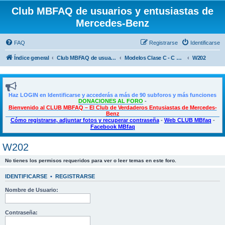
Club MBFAQ de usuarios y entusiastas de
Mercedes-Benz
FAQ
Registrarse
Identificarse
Índice general
Club MBFAQ de usuarios y entusiastas de Mercedes Benz
Modelos Clase C - C Coupé - CLE
W202
Haz LOGIN en Identificarse y accederás a más de 90 subforos y más funciones
DONACIONES AL FORO
-
Bienvenido al CLUB MBFAQ – El Club de Verdaderos Entusiastas de Mercedes-
Benz
Cómo registrarse, adjuntar fotos y recuperar contraseña
-
Web CLUB MBfaq
-
Facebook MBfaq
W202
No tienes los permisos requeridos para ver o leer temas en este foro.
IDENTIFICARSE
•
REGISTRARSE
Nombre de Usuario:
Contraseña: