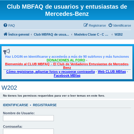
Club MBFAQ de usuarios y entusiastas de
Mercedes-Benz
FAQ
Registrarse
Identificarse
Índice general
Club MBFAQ de usuarios y entusiastas de Mercedes Benz
Modelos Clase C - C Coupé - CLE
W202
Haz LOGIN en Identificarse y accederás a más de 90 subforos y más funciones
DONACIONES AL FORO
-
Bienvenido al CLUB MBFAQ – El Club de Verdaderos Entusiastas de Mercedes-
Benz
Cómo registrarse, adjuntar fotos y recuperar contraseña
-
Web CLUB MBfaq
-
Facebook MBfaq
W202
No tienes los permisos requeridos para ver o leer temas en este foro.
IDENTIFICARSE
•
REGISTRARSE
Nombre de Usuario:
Contraseña: