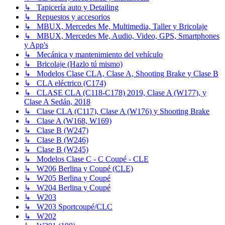
↳ Tapicería auto y Detailing
↳ Repuestos y accesorios
↳ MBUX, Mercedes Me, Multimedia, Taller y Bricolaje
↳ MBUX, Mercedes Me, Audio, Video, GPS, Smartphones
y App's
↳ Mecánica y mantenimiento del vehículo
↳ Bricolaje (Hazlo tú mismo)
↳ Modelos Clase CLA, Clase A, Shooting Brake y Clase B
↳ CLA eléctrico (C174)
↳ CLASE CLA (C118-C178) 2019, Clase A (W177), y
Clase A Sedán, 2018
↳ Clase CLA (C117), Clase A (W176) y Shooting Brake
↳ Clase A (W168, W169)
↳ Clase B (W247)
↳ Clase B (W246)
↳ Clase B (W245)
↳ Modelos Clase C - C Coupé - CLE
↳ W206 Berlina y Coupé (CLE)
↳ W205 Berlina y Coupé
↳ W204 Berlina y Coupé
↳ W203
↳ W203 Sportcoupé/CLC
↳ W202