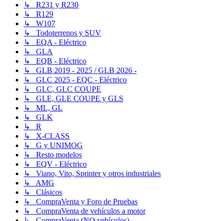
↳ R231 y R230
↳ R129
↳ W107
↳ Todoterrenos y SUV
↳ EQA - Eléctrico
↳ GLA
↳ EQB - Eléctrico
↳ GLB 2019 - 2025 / GLB 2026 -
↳ GLC 2025 - EQC - Eléctrico
↳ GLC, GLC COUPE
↳ GLE, GLE COUPE y GLS
↳ ML, GL
↳ GLK
↳ R
↳ X-CLASS
↳ G y UNIMOG
↳ Resto modelos
↳ EQV - Eléctrico
↳ Viano, Vito, Sprinter y otros industriales
↳ AMG
↳ Clásicos
↳ CompraVenta y Foro de Pruebas
↳ CompraVenta de vehículos a motor
↳ CompraVenta (NO vehículos)