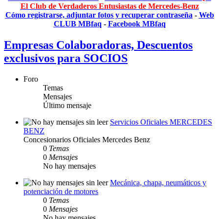
El Club de Verdaderos Entusiastas de Mercedes-Benz
Cómo registrarse, adjuntar fotos y recuperar contraseña
-
Web
CLUB MBfaq
-
Facebook MBfaq
Empresas Colaboradoras, Descuentos
exclusivos para SOCIOS
Foro
Temas
Mensajes
Último mensaje
Servicios Oficiales MERCEDES
BENZ
Concesionarios Oficiales Mercedes Benz
0
Temas
0
Mensajes
No hay mensajes
Mecánica, chapa, neumáticos y
potenciación de motores
0
Temas
0
Mensajes
No hay mensajes