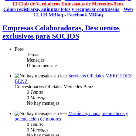
El Club de Verdaderos Entusiastas de Mercedes-Benz
Cómo registrarse, adjuntar fotos y recuperar contraseña
-
Web
CLUB MBfaq
-
Facebook MBfaq
Empresas Colaboradoras, Descuentos
exclusivos para SOCIOS
Foro
Temas
Mensajes
Último mensaje
Servicios Oficiales MERCEDES
BENZ
Concesionarios Oficiales Mercedes Benz
0
Temas
0
Mensajes
No hay mensajes
Mecánica, chapa, neumáticos y
potenciación de motores
0
Temas
0
Mensajes
No hay mensajes