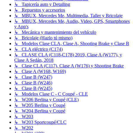
↳ Tapicería auto y Detailing
↳ Repuestos y accesorios
↳ MBUX, Mercedes Me, Multimedia, Taller y Bricolaje
↳ MBUX, Mercedes Me, Audio, Video, GPS, Smartphones
y App's
↳ Mecánica y mantenimiento del vehículo
↳ Bricolaje (Hazlo tú mismo)
↳ Modelos Clase CLA, Clase A, Shooting Brake y Clase B
↳ CLA eléctrico (C174)
↳ CLASE CLA (C118-C178) 2019, Clase A (W177), y
Clase A Sedán, 2018
↳ Clase CLA (C117), Clase A (W176) y Shooting Brake
↳ Clase A (W168, W169)
↳ Clase B (W247)
↳ Clase B (W246)
↳ Clase B (W245)
↳ Modelos Clase C - C Coupé - CLE
↳ W206 Berlina y Coupé (CLE)
↳ W205 Berlina y Coupé
↳ W204 Berlina y Coupé
↳ W203
↳ W203 Sportcoupé/CLC
↳ W202