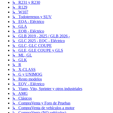
↳ R231 y R230
↳ R129
↳ W107
↳ Todoterrenos y SUV
↳ EQA - Eléctrico
↳ GLA
↳ EQB - Eléctrico
↳ GLB 2019 - 2025 / GLB 2026 -
↳ GLC 2025 - EQC - Eléctrico
↳ GLC, GLC COUPE
↳ GLE, GLE COUPE y GLS
↳ ML, GL
↳ GLK
↳ R
↳ X-CLASS
↳ G y UNIMOG
↳ Resto modelos
↳ EQV - Eléctrico
↳ Viano, Vito, Sprinter y otros industriales
↳ AMG
↳ Clásicos
↳ CompraVenta y Foro de Pruebas
↳ CompraVenta de vehículos a motor
↳ CompraVenta (NO vehículos)