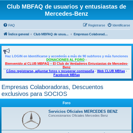
Club MBFAQ de usuarios y entusiastas de
Mercedes-Benz
FAQ
Registrarse
Identificarse
Índice general
Club MBFAQ de usuarios y entusiastas de Mercedes Benz
Empresas Colaboradoras, Descuentos exclusivos para SOCIOS
Haz LOGIN en Identificarse y accederás a más de 90 subforos y más funciones
DONACIONES AL FORO
-
Bienvenido al CLUB MBFAQ – El Club de Verdaderos Entusiastas de Mercedes-
Benz
Cómo registrarse, adjuntar fotos y recuperar contraseña
-
Web CLUB MBfaq
-
Facebook MBfaq
Empresas Colaboradoras, Descuentos
exclusivos para SOCIOS
Foro
Servicios Oficiales MERCEDES BENZ
Concesionarios Oficiales Mercedes Benz