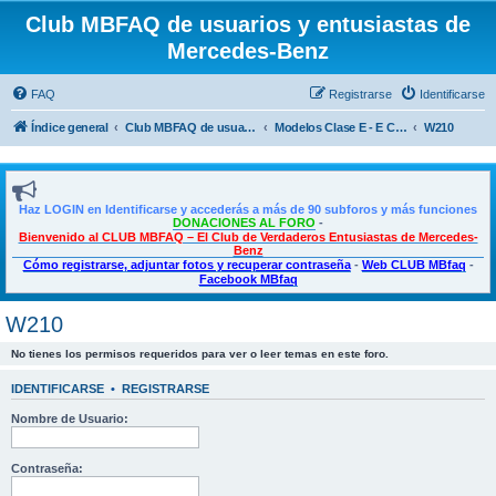
Club MBFAQ de usuarios y entusiastas de
Mercedes-Benz
FAQ
Registrarse
Identificarse
Índice general
Club MBFAQ de usuarios y entusiastas de Mercedes Benz
Modelos Clase E - E Coupé - CLS
W210
Haz LOGIN en Identificarse y accederás a más de 90 subforos y más funciones
DONACIONES AL FORO
-
Bienvenido al CLUB MBFAQ – El Club de Verdaderos Entusiastas de Mercedes-
Benz
Cómo registrarse, adjuntar fotos y recuperar contraseña
-
Web CLUB MBfaq
-
Facebook MBfaq
W210
No tienes los permisos requeridos para ver o leer temas en este foro.
IDENTIFICARSE
•
REGISTRARSE
Nombre de Usuario:
Contraseña: