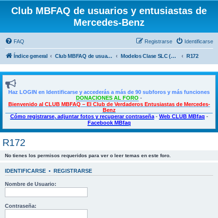
Club MBFAQ de usuarios y entusiastas de
Mercedes-Benz
FAQ
Registrarse
Identificarse
Índice general
Club MBFAQ de usuarios y entusiastas de Mercedes Benz
Modelos Clase SLC (SLK)
R172
Haz LOGIN en Identificarse y accederás a más de 90 subforos y más funciones
DONACIONES AL FORO
-
Bienvenido al CLUB MBFAQ – El Club de Verdaderos Entusiastas de Mercedes-
Benz
Cómo registrarse, adjuntar fotos y recuperar contraseña
-
Web CLUB MBfaq
-
Facebook MBfaq
R172
No tienes los permisos requeridos para ver o leer temas en este foro.
IDENTIFICARSE
•
REGISTRARSE
Nombre de Usuario:
Contraseña: