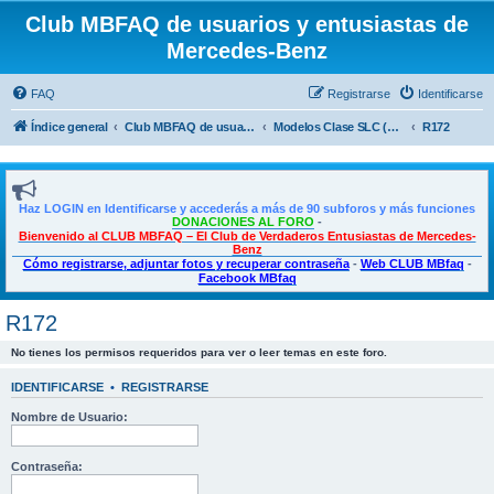
Club MBFAQ de usuarios y entusiastas de
Mercedes-Benz
FAQ
Registrarse
Identificarse
Índice general
Club MBFAQ de usuarios y entusiastas de Mercedes Benz
Modelos Clase SLC (SLK)
R172
Haz LOGIN en Identificarse y accederás a más de 90 subforos y más funciones
DONACIONES AL FORO
-
Bienvenido al CLUB MBFAQ – El Club de Verdaderos Entusiastas de Mercedes-
Benz
Cómo registrarse, adjuntar fotos y recuperar contraseña
-
Web CLUB MBfaq
-
Facebook MBfaq
R172
No tienes los permisos requeridos para ver o leer temas en este foro.
IDENTIFICARSE
•
REGISTRARSE
Nombre de Usuario:
Contraseña: