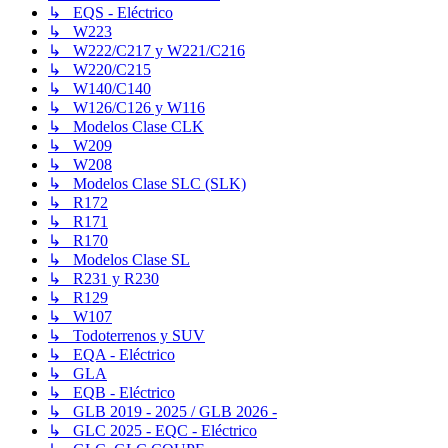
↳ EQS - Eléctrico
↳ W223
↳ W222/C217 y W221/C216
↳ W220/C215
↳ W140/C140
↳ W126/C126 y W116
↳ Modelos Clase CLK
↳ W209
↳ W208
↳ Modelos Clase SLC (SLK)
↳ R172
↳ R171
↳ R170
↳ Modelos Clase SL
↳ R231 y R230
↳ R129
↳ W107
↳ Todoterrenos y SUV
↳ EQA - Eléctrico
↳ GLA
↳ EQB - Eléctrico
↳ GLB 2019 - 2025 / GLB 2026 -
↳ GLC 2025 - EQC - Eléctrico