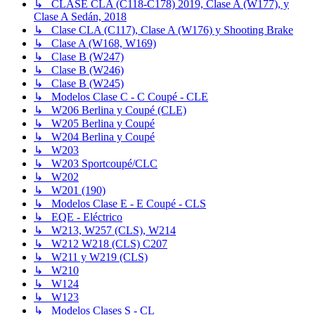
↳ CLASE CLA (C118-C178) 2019, Clase A (W177), y
Clase A Sedán, 2018
↳ Clase CLA (C117), Clase A (W176) y Shooting Brake
↳ Clase A (W168, W169)
↳ Clase B (W247)
↳ Clase B (W246)
↳ Clase B (W245)
↳ Modelos Clase C - C Coupé - CLE
↳ W206 Berlina y Coupé (CLE)
↳ W205 Berlina y Coupé
↳ W204 Berlina y Coupé
↳ W203
↳ W203 Sportcoupé/CLC
↳ W202
↳ W201 (190)
↳ Modelos Clase E - E Coupé - CLS
↳ EQE - Eléctrico
↳ W213, W257 (CLS), W214
↳ W212 W218 (CLS) C207
↳ W211 y W219 (CLS)
↳ W210
↳ W124
↳ W123
↳ Modelos Clases S - CL