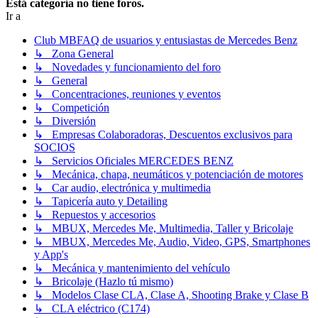
Está categoría no tiene foros.
Ir a
Club MBFAQ de usuarios y entusiastas de Mercedes Benz
↳ Zona General
↳ Novedades y funcionamiento del foro
↳ General
↳ Concentraciones, reuniones y eventos
↳ Competición
↳ Diversión
↳ Empresas Colaboradoras, Descuentos exclusivos para
SOCIOS
↳ Servicios Oficiales MERCEDES BENZ
↳ Mecánica, chapa, neumáticos y potenciación de motores
↳ Car audio, electrónica y multimedia
↳ Tapicería auto y Detailing
↳ Repuestos y accesorios
↳ MBUX, Mercedes Me, Multimedia, Taller y Bricolaje
↳ MBUX, Mercedes Me, Audio, Video, GPS, Smartphones
y App's
↳ Mecánica y mantenimiento del vehículo
↳ Bricolaje (Hazlo tú mismo)
↳ Modelos Clase CLA, Clase A, Shooting Brake y Clase B
↳ CLA eléctrico (C174)