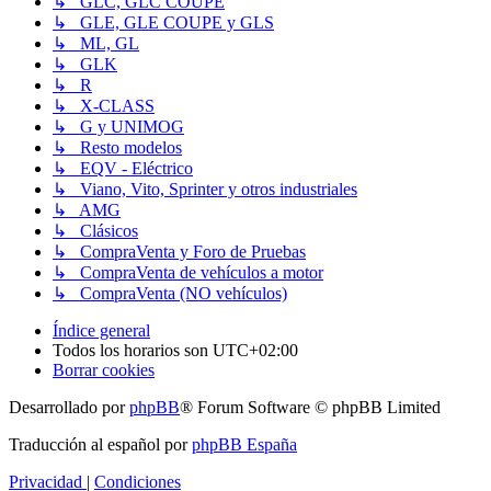
↳ GLC, GLC COUPE
↳ GLE, GLE COUPE y GLS
↳ ML, GL
↳ GLK
↳ R
↳ X-CLASS
↳ G y UNIMOG
↳ Resto modelos
↳ EQV - Eléctrico
↳ Viano, Vito, Sprinter y otros industriales
↳ AMG
↳ Clásicos
↳ CompraVenta y Foro de Pruebas
↳ CompraVenta de vehículos a motor
↳ CompraVenta (NO vehículos)
Índice general
Todos los horarios son
UTC+02:00
Borrar cookies
Desarrollado por
phpBB
® Forum Software © phpBB Limited
Traducción al español por
phpBB España
Privacidad
|
Condiciones