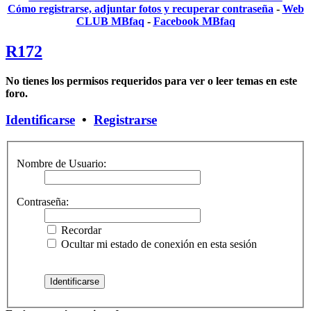
Cómo registrarse, adjuntar fotos y recuperar contraseña
-
Web
CLUB MBfaq
-
Facebook MBfaq
R172
No tienes los permisos requeridos para ver o leer temas en este
foro.
Identificarse
•
Registrarse
Nombre de Usuario:
Contraseña:
Recordar
Ocultar mi estado de conexión en esta sesión