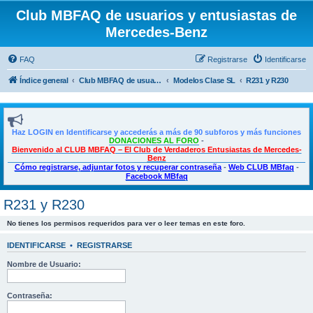
Club MBFAQ de usuarios y entusiastas de
Mercedes-Benz
FAQ
Registrarse
Identificarse
Índice general
Club MBFAQ de usuarios y entusiastas de Mercedes Benz
Modelos Clase SL
R231 y R230
Haz LOGIN en Identificarse y accederás a más de 90 subforos y más funciones
DONACIONES AL FORO
-
Bienvenido al CLUB MBFAQ – El Club de Verdaderos Entusiastas de Mercedes-
Benz
Cómo registrarse, adjuntar fotos y recuperar contraseña
-
Web CLUB MBfaq
-
Facebook MBfaq
R231 y R230
No tienes los permisos requeridos para ver o leer temas en este foro.
IDENTIFICARSE
•
REGISTRARSE
Nombre de Usuario:
Contraseña: