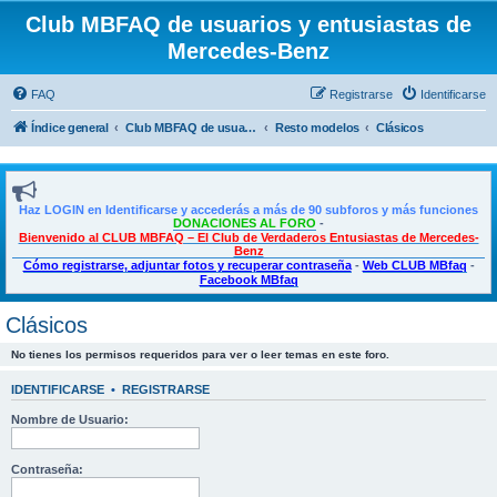
Club MBFAQ de usuarios y entusiastas de
Mercedes-Benz
FAQ
Registrarse
Identificarse
Índice general
Club MBFAQ de usuarios y entusiastas de Mercedes Benz
Resto modelos
Clásicos
Haz LOGIN en Identificarse y accederás a más de 90 subforos y más funciones
DONACIONES AL FORO
-
Bienvenido al CLUB MBFAQ – El Club de Verdaderos Entusiastas de Mercedes-
Benz
Cómo registrarse, adjuntar fotos y recuperar contraseña
-
Web CLUB MBfaq
-
Facebook MBfaq
Clásicos
No tienes los permisos requeridos para ver o leer temas en este foro.
IDENTIFICARSE
•
REGISTRARSE
Nombre de Usuario:
Contraseña: