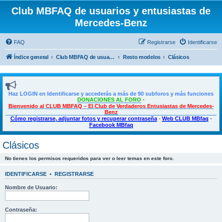
Club MBFAQ de usuarios y entusiastas de
Mercedes-Benz
FAQ
Registrarse
Identificarse
Índice general
Club MBFAQ de usuarios y entusiastas de Mercedes Benz
Resto modelos
Clásicos
Haz LOGIN en Identificarse y accederás a más de 90 subforos y más funciones
DONACIONES AL FORO
-
Bienvenido al CLUB MBFAQ – El Club de Verdaderos Entusiastas de Mercedes-
Benz
Cómo registrarse, adjuntar fotos y recuperar contraseña
-
Web CLUB MBfaq
-
Facebook MBfaq
Clásicos
No tienes los permisos requeridos para ver o leer temas en este foro.
IDENTIFICARSE
•
REGISTRARSE
Nombre de Usuario:
Contraseña: