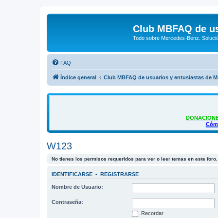
Club MBFAQ de us
Todo sobre Mercedes-Benz. Solució
FAQ
Índice general
Club MBFAQ de usuarios y entusiastas de 
DONACIONE
Cómo
W123
No tienes los permisos requeridos para ver o leer temas en este foro.
IDENTIFICARSE
•
REGISTRARSE
Nombre de Usuario:
Contraseña:
Recordar