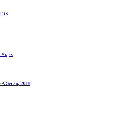
CIOS
 App's
 A Sedán, 2018