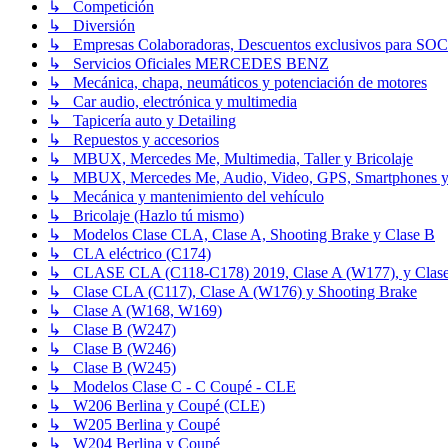
↳ Competición
↳ Diversión
↳ Empresas Colaboradoras, Descuentos exclusivos para SO
↳ Servicios Oficiales MERCEDES BENZ
↳ Mecánica, chapa, neumáticos y potenciación de motores
↳ Car audio, electrónica y multimedia
↳ Tapicería auto y Detailing
↳ Repuestos y accesorios
↳ MBUX, Mercedes Me, Multimedia, Taller y Bricolaje
↳ MBUX, Mercedes Me, Audio, Video, GPS, Smartphones y
↳ Mecánica y mantenimiento del vehículo
↳ Bricolaje (Hazlo tú mismo)
↳ Modelos Clase CLA, Clase A, Shooting Brake y Clase B
↳ CLA eléctrico (C174)
↳ CLASE CLA (C118-C178) 2019, Clase A (W177), y Clase
↳ Clase CLA (C117), Clase A (W176) y Shooting Brake
↳ Clase A (W168, W169)
↳ Clase B (W247)
↳ Clase B (W246)
↳ Clase B (W245)
↳ Modelos Clase C - C Coupé - CLE
↳ W206 Berlina y Coupé (CLE)
↳ W205 Berlina y Coupé
↳ W204 Berlina y Coupé