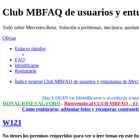
Club MBFAQ de usuarios y entu
Todo sobre Mercedes-Benz. Solución a problemas, mecánica, quedad
Obviar
Enlaces rápidos
FAQ
Identificarse
Registrarse
Índice general
Club MBFAQ de usuarios y entusiastas de Mer
Haz LOGIN en Identificarse y accederás a más
DONACIONES AL FORO
-
Bienvenido al CLUB MBFAQ – El C
Cómo registrarse, adjuntar fotos y recuperar contraseñ
W123
No tienes los permisos requeridos para ver o leer temas en este fo