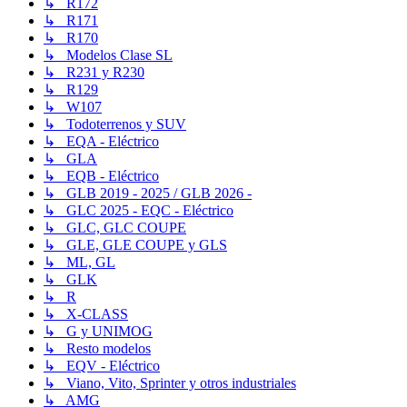
↳ R172
↳ R171
↳ R170
↳ Modelos Clase SL
↳ R231 y R230
↳ R129
↳ W107
↳ Todoterrenos y SUV
↳ EQA - Eléctrico
↳ GLA
↳ EQB - Eléctrico
↳ GLB 2019 - 2025 / GLB 2026 -
↳ GLC 2025 - EQC - Eléctrico
↳ GLC, GLC COUPE
↳ GLE, GLE COUPE y GLS
↳ ML, GL
↳ GLK
↳ R
↳ X-CLASS
↳ G y UNIMOG
↳ Resto modelos
↳ EQV - Eléctrico
↳ Viano, Vito, Sprinter y otros industriales
↳ AMG