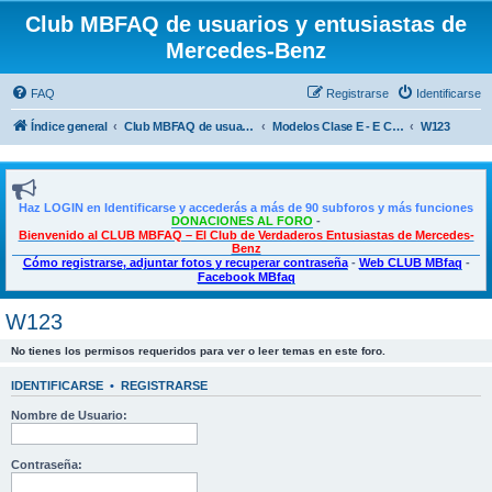
Club MBFAQ de usuarios y entusiastas de
Mercedes-Benz
FAQ
Registrarse
Identificarse
Índice general
Club MBFAQ de usuarios y entusiastas de Mercedes Benz
Modelos Clase E - E Coupé - CLS
W123
Haz LOGIN en Identificarse y accederás a más de 90 subforos y más funciones
DONACIONES AL FORO
-
Bienvenido al CLUB MBFAQ – El Club de Verdaderos Entusiastas de Mercedes-
Benz
Cómo registrarse, adjuntar fotos y recuperar contraseña
-
Web CLUB MBfaq
-
Facebook MBfaq
W123
No tienes los permisos requeridos para ver o leer temas en este foro.
IDENTIFICARSE
•
REGISTRARSE
Nombre de Usuario:
Contraseña: