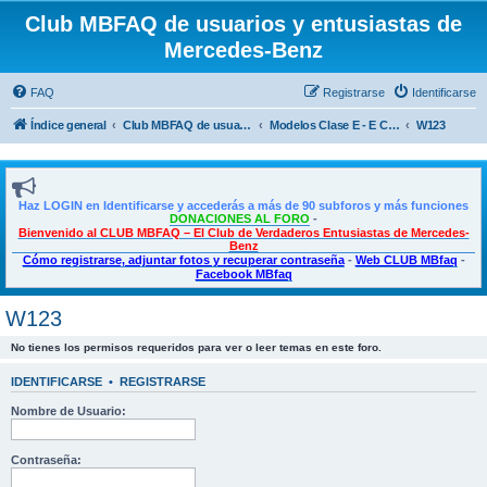
Club MBFAQ de usuarios y entusiastas de
Mercedes-Benz
FAQ
Registrarse
Identificarse
Índice general
Club MBFAQ de usuarios y entusiastas de Mercedes Benz
Modelos Clase E - E Coupé - CLS
W123
Haz LOGIN en Identificarse y accederás a más de 90 subforos y más funciones
DONACIONES AL FORO
-
Bienvenido al CLUB MBFAQ – El Club de Verdaderos Entusiastas de Mercedes-
Benz
Cómo registrarse, adjuntar fotos y recuperar contraseña
-
Web CLUB MBfaq
-
Facebook MBfaq
W123
No tienes los permisos requeridos para ver o leer temas en este foro.
IDENTIFICARSE
•
REGISTRARSE
Nombre de Usuario:
Contraseña: