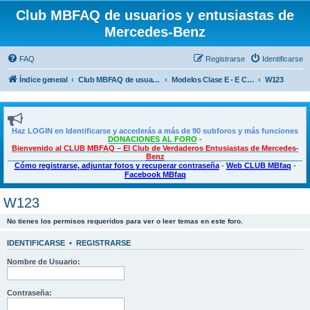
Club MBFAQ de usuarios y entusiastas de
Mercedes-Benz
FAQ
Registrarse
Identificarse
Índice general
Club MBFAQ de usuarios y entusiastas de Mercedes Benz
Modelos Clase E - E Coupé - CLS
W123
Haz LOGIN en Identificarse y accederás a más de 90 subforos y más funciones
DONACIONES AL FORO
-
Bienvenido al CLUB MBFAQ – El Club de Verdaderos Entusiastas de Mercedes-
Benz
Cómo registrarse, adjuntar fotos y recuperar contraseña
-
Web CLUB MBfaq
-
Facebook MBfaq
W123
No tienes los permisos requeridos para ver o leer temas en este foro.
IDENTIFICARSE
•
REGISTRARSE
Nombre de Usuario:
Contraseña: