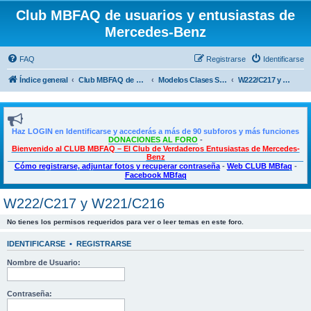
Club MBFAQ de usuarios y entusiastas de
Mercedes-Benz
FAQ
Registrarse
Identificarse
Índice general
Club MBFAQ de usuarios y entusiastas de Mercedes Benz
Modelos Clases S - CL
W222/C217 y W221/C216
Haz LOGIN en Identificarse y accederás a más de 90 subforos y más funciones
DONACIONES AL FORO
-
Bienvenido al CLUB MBFAQ – El Club de Verdaderos Entusiastas de Mercedes-
Benz
Cómo registrarse, adjuntar fotos y recuperar contraseña
-
Web CLUB MBfaq
-
Facebook MBfaq
W222/C217 y W221/C216
No tienes los permisos requeridos para ver o leer temas en este foro.
IDENTIFICARSE
•
REGISTRARSE
Nombre de Usuario:
Contraseña: