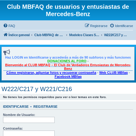
Club MBFAQ de usuarios y entusiastas de
Mercedes-Benz
FAQ
Registrarse
Identificarse
Índice general
Club MBFAQ de usuarios y entusiastas de Mercedes Benz
Modelos Clases S - CL
W222/C217 y W221/C216
Haz LOGIN en Identificarse y accederás a más de 90 subforos y más funciones
DONACIONES AL FORO
-
Bienvenido al CLUB MBFAQ – El Club de Verdaderos Entusiastas de Mercedes-
Benz
Cómo registrarse, adjuntar fotos y recuperar contraseña
-
Web CLUB MBfaq
-
Facebook MBfaq
W222/C217 y W221/C216
No tienes los permisos requeridos para ver o leer temas en este foro.
IDENTIFICARSE
•
REGISTRARSE
Nombre de Usuario:
Contraseña: